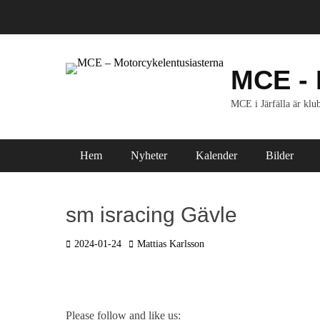
Hoppa
till
innehåll
MCE - 
MCE i Järfälla är klub
Primär meny
Hem
Nyheter
Kalender
Bilder
sm isracing Gävle
Postades
Författare
2024-01-24
Mattias Karlsson
den
Please follow and like us: