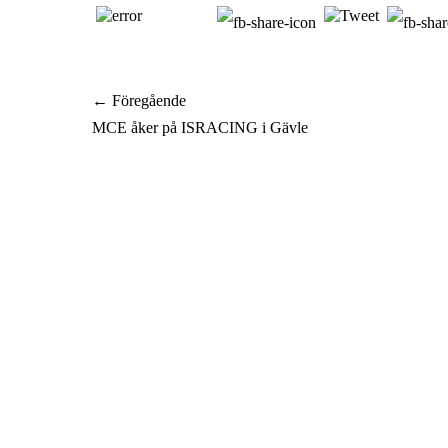
Inläggsnavigering
← Föregående
Föregående
MCE åker på ISRACING i Gävle
inlägg: