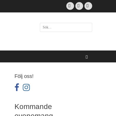
Facebook
Email
Instagram
Sök
efter:
[label]
Sök
Följ oss!
facebook
instagram
Kommande
evenemang