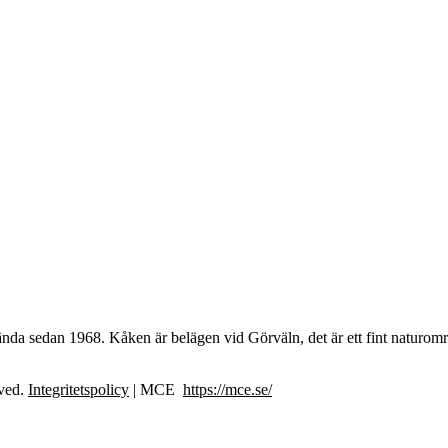
ända sedan 1968. Kåken är belägen vid Görväln, det är ett fint natur
rved.
Integritetspolicy
| MCE
https://mce.se/