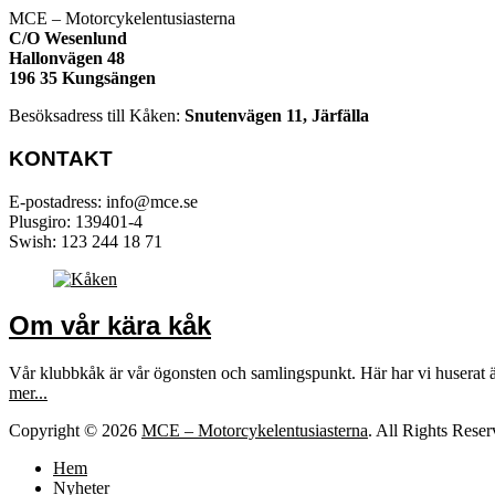
MCE – Motorcykelentusiasterna
C/O Wesenlund
Hallonvägen 48
196 35 Kungsängen
Besöksadress till Kåken:
Snutenvägen 11, Järfälla
KONTAKT
E-postadress: info@mce.se
Plusgiro: 139401-4
Swish: 123 244 18 71
Om vår kära kåk
Vår klubbkåk är vår ögonsten och samlingspunkt. Här har vi huserat 
mer...
Copyright © 2026
MCE – Motorcykelentusiasterna
. All Rights Rese
Hem
Nyheter