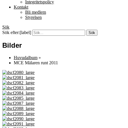
Integritetspolicy
Kontakt
Bli medlem
Styrelsen
Sök
Sök efter:[label]
Bilder
Huvudalbum
»
MCE Mälaren runt 2011