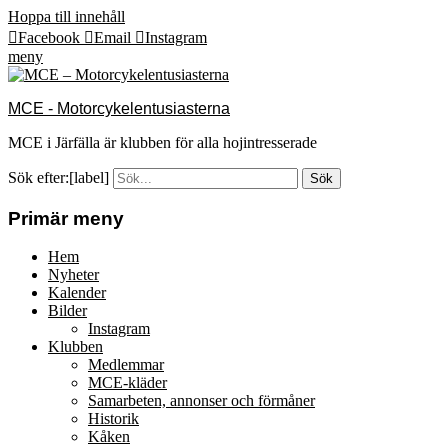
Hoppa till innehåll
Facebook
Email
Instagram
meny
MCE - Motorcykelentusiasterna
MCE i Järfälla är klubben för alla hojintresserade
Sök efter:[label]
Primär meny
Hem
Nyheter
Kalender
Bilder
Instagram
Klubben
Medlemmar
MCE-kläder
Samarbeten, annonser och förmåner
Historik
Kåken