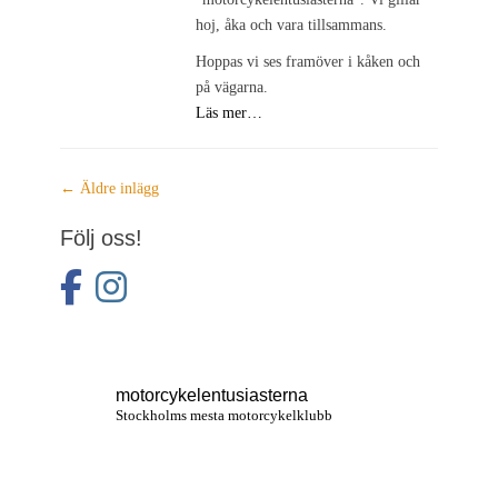
hoj, åka och vara tillsammans.
Hoppas vi ses framöver i kåken och
på vägarna.
Läs mer…
Inläggsnavigering
←
Äldre inlägg
Följ oss!
facebook
instagram
motorcykelentusiasterna
Stockholms mesta motorcykelklubb