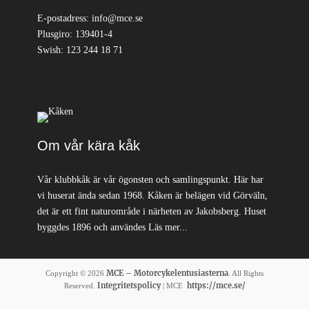
E-postadress: info@mce.se
Plusgiro: 139401-4
Swish: 123 244 18 71
Om vår kära kåk
Vår klubbkåk är vår ögonsten och samlingspunkt. Här har
vi huserat ända sedan 1968. Kåken är belägen vid Görväln,
det är ett fint naturområde i närheten av Jakobsberg. Huset
byggdes 1896 och användes
Läs mer...
MCE – Motorcykelentusiasterna
Copyright © 2026
. All Rights
Integritetspolicy
https://mce.se/
Reserved.
| MCE