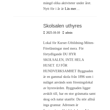
mängd olika aktiviteter under året.
Nytt för i år är
Läs mer…
Skolsalen uthyres
Postades
Författare
2025-10-10
admin
den
Lokal för Kurser-Utbildning-Möten-
Föreläsningar med mera. För
förtydligande DU HYR
SKOLSALEN, INTE HELA
HUSET. EJ FÖR
HUNDVERKSAMHET Byggnaden
är en gammal skola från 1896 som i
nuläget används som föreningslokal
av hyresvärden. Byggnaden ligger
avskilt till, har en stor gräsmatta samt
skog och natur utanför. Du stör alltså
inga grannar. Adressen är