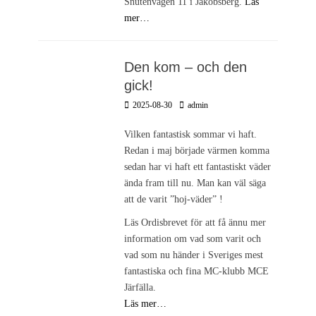
Snutenvägen 11 i Jakobsberg.
Läs
mer…
Den kom – och den
gick!
Postades
Författare
2025-08-30
admin
den
Vilken fantastisk sommar vi haft.
Redan i maj började värmen komma
sedan har vi haft ett fantastiskt väder
ända fram till nu. Man kan väl säga
att de varit ”hoj-väder” !
Läs Ordisbrevet för att få ännu mer
information om vad som varit och
vad som nu händer i Sveriges mest
fantastiska och fina MC-klubb MCE
Järfälla.
Läs mer…