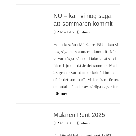
NU – kan vi nog säga
att sommaren kommit
Postades
Författare
2025-06-05
admin
den
Hej alla sköna MCE-are. NU – kan vi
nog säga att sommaren kommit. När
vi var några på tur i Dalarna så sa vi
”den 1 juni – då är det sommar. Med
23 grader varmt och klarblå himmel –
då är det sommar”. Vi har framför oss
ett antal månader av härliga dagar för
Läs mer…
Mälaren Runt 2025
Postades
Författare
2025-06-01
admin
den
Du kör väl hela varvet runt 16/8?