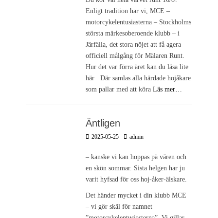
Enligt tradition har vi, MCE –
motorcykelentusiasterna – Stockholms
största märkesoberoende klubb – i
Järfälla, det stora nöjet att få agera
officiell målgång för Mälaren Runt.
Hur det var förra året kan du läsa lite
här Där samlas alla härdade hojåkare
som pallar med att köra
Läs mer…
Äntligen
Postades
Författare
2025-05-25
admin
den
– kanske vi kan hoppas på våren och
en skön sommar. Sista helgen har ju
varit hyfsad för oss hoj-åker-älskare.
Det händer mycket i din klubb MCE
– vi gör skäl för namnet
”motorcykelentusiasterna”. Vi gillar