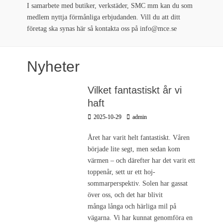
I samarbete med butiker, verkstäder, SMC mm kan du som
medlem nyttja förmånliga erbjudanden. Vill du att ditt
företag ska synas här så kontakta oss på info@mce.se
Nyheter
Vilket fantastiskt år vi
haft
Postades
Författare
2025-10-29
admin
den
Året har varit helt fantastiskt. Våren
började lite segt, men sedan kom
värmen – och därefter har det varit ett
toppenår, sett ur ett hoj-
sommarperspektiv. Solen har gassat
över oss, och det har blivit
många långa och härliga mil på
vägarna. Vi har kunnat genomföra en