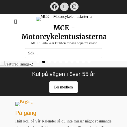
Hoppa
Facebook
Instagram
Email
till
innehåll
MCE -
Motorcykelentusiasterna
MCE i Järfälla är klubben för alla hojintresserade
Sök
•
•
•
•
•
•
•
•
•
•
efter:
[label]
Kul på vägen i över 55 år
Bli medlem
På gång
Håll koll på vår Kalender så du inte missar något spännande