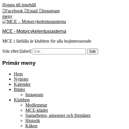
Hoppa till innehåll
Facebook
Email
Instagram
meny
MCE - Motorcykelentusiasterna
MCE i Järfälla är klubben för alla hojintresserade
Sök efter:[label]
Primär meny
Hem
Nyheter
Kalender
Bilder
Instagram
Klubben
Medlemmar
MCE-kläder
Samarbeten, annonser och förmåner
Historik
Kåken