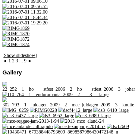
[Show slideshow]
◄
1
2
3
...
9
►
Gallery