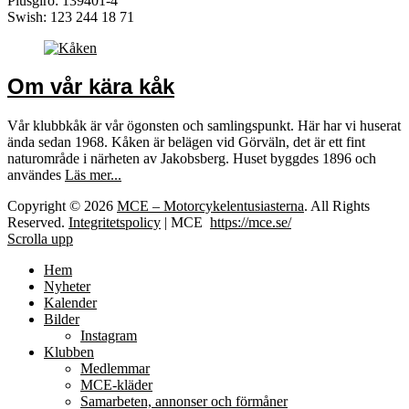
Plusgiro: 139401-4
Swish: 123 244 18 71
Om vår kära kåk
Vår klubbkåk är vår ögonsten och samlingspunkt. Här har vi huserat
ända sedan 1968. Kåken är belägen vid Görväln, det är ett fint
naturområde i närheten av Jakobsberg. Huset byggdes 1896 och
användes
Läs mer...
Copyright © 2026
MCE – Motorcykelentusiasterna
. All Rights
Reserved.
Integritetspolicy
| MCE
https://mce.se/
Scrolla upp
Hem
Nyheter
Kalender
Bilder
Instagram
Klubben
Medlemmar
MCE-kläder
Samarbeten, annonser och förmåner