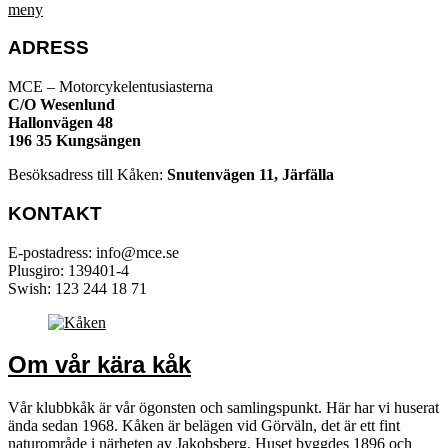
meny
ADRESS
MCE – Motorcykelentusiasterna
C/O Wesenlund
Hallonvägen 48
196 35 Kungsängen
Besöksadress till Kåken:
Snutenvägen 11, Järfälla
KONTAKT
E-postadress: info@mce.se
Plusgiro: 139401-4
Swish: 123 244 18 71
Om vår kära kåk
Vår klubbkåk är vår ögonsten och samlingspunkt. Här har vi huserat
ända sedan 1968. Kåken är belägen vid Görväln, det är ett fint
naturområde i närheten av Jakobsberg. Huset byggdes 1896 och