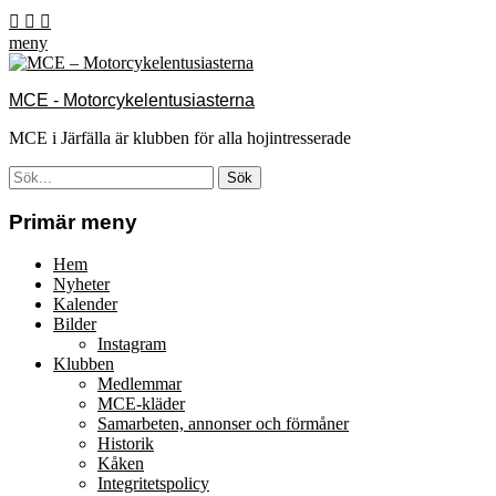
Hoppa
Facebook
Email
Instagram
till
meny
innehåll
MCE - Motorcykelentusiasterna
MCE i Järfälla är klubben för alla hojintresserade
Sök
efter:
[label]
Primär meny
Hem
Nyheter
Kalender
Bilder
Instagram
Klubben
Medlemmar
MCE-kläder
Samarbeten, annonser och förmåner
Historik
Kåken
Integritetspolicy