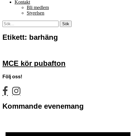
Kontakt
Bli medlem
Styrelsen
Sök
Sök
efter:
[label]
Etikett:
barhäng
MCE kör pubafton
Följ oss!
facebook
instagram
Kommande evenemang