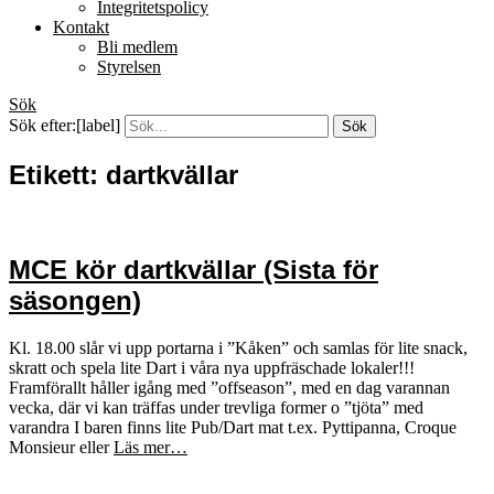
Integritetspolicy
Kontakt
Bli medlem
Styrelsen
Sök
Sök efter:[label]
Etikett:
dartkvällar
MCE kör dartkvällar (Sista för
säsongen)
Kl. 18.00 slår vi upp portarna i ”Kåken” och samlas för lite snack,
skratt och spela lite Dart i våra nya uppfräschade lokaler!!!
Framförallt håller igång med ”offseason”, med en dag varannan
vecka, där vi kan träffas under trevliga former o ”tjöta” med
varandra I baren finns lite Pub/Dart mat t.ex. Pyttipanna, Croque
Monsieur eller
Läs mer…