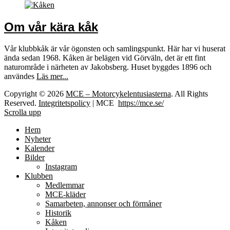
Om vår kära kåk
Vår klubbkåk är vår ögonsten och samlingspunkt. Här har vi huserat
ända sedan 1968. Kåken är belägen vid Görväln, det är ett fint
naturområde i närheten av Jakobsberg. Huset byggdes 1896 och
användes
Läs mer...
Copyright © 2026
MCE – Motorcykelentusiasterna
. All Rights
Reserved.
Integritetspolicy
| MCE
https://mce.se/
Scrolla upp
Hem
Nyheter
Kalender
Bilder
Instagram
Klubben
Medlemmar
MCE-kläder
Samarbeten, annonser och förmåner
Historik
Kåken