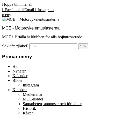
Hoppa till innehåll
Facebook
Email
Instagram
meny
MCE - Motorcykelentusiasterna
MCE i Järfälla är klubben för alla hojintresserade
Sök efter:[label]
Primär meny
Hem
Nyheter
Kalender
Bilder
Instagram
Klubben
Medlemmar
MCE-kläder
Samarbeten, annonser och förmåner
Historik
Kåken