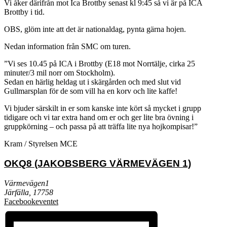
Vi åker därifrån mot Ica Brottby senast kl 9:45 så vi är på ICA
Brottby i tid.
OBS, glöm inte att det är nationaldag, pynta gärna hojen.
Nedan information från SMC om turen.
”Vi ses 10.45 på ICA i Brottby (E18 mot Norrtälje, cirka 25
minuter/3 mil norr om Stockholm).
Sedan en härlig heldag ut i skärgården och med slut vid
Gullmarsplan för de som vill ha en korv och lite kaffe!
Vi bjuder särskilt in er som kanske inte kört så mycket i grupp
tidigare och vi tar extra hand om er och ger lite bra övning i
gruppkörning – och passa på att träffa lite nya hojkompisar!”
Kram / Styrelsen MCE
OKQ8 (JAKOBSBERG VÄRMEVÄGEN 1)
Värmevägen1
Järfälla
,
17758
Facebookeventet