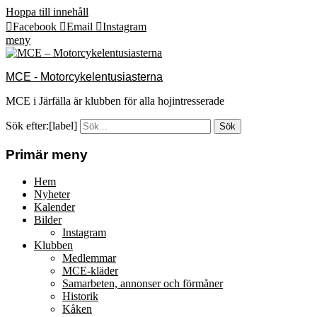
Hoppa till innehåll
Facebook
Email
Instagram
meny
MCE - Motorcykelentusiasterna
MCE i Järfälla är klubben för alla hojintresserade
Sök efter:[label]
Primär meny
Hem
Nyheter
Kalender
Bilder
Instagram
Klubben
Medlemmar
MCE-kläder
Samarbeten, annonser och förmåner
Historik
Kåken