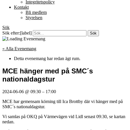
Integritetspolicy
Kontakt
Bli medlem
Styrelsen
Sök
Sök efter:[label]
« Alla Evenemang
Detta evenemang har redan ägt rum.
MCE hänger med på SMC´s
nationaldagstur
2024-06-06
@
09:30
–
17:00
MCE har gemensam körning till Ica Brottby där vi hänger med på
SMC´s nationaldagstur.
Vi samlas på OKQ på Värmevägen vid Lidl senast 09:30, se kartan
nedan.