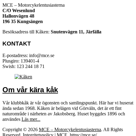
MCE – Motorcykelentusiasterna
C/O Wesenlund
Hallonvägen 48
196 35 Kungsängen
Besöksadress till Kåken:
Snutenvägen 11, Järfälla
KONTAKT
E-postadress: info@mce.se
Plusgiro: 139401-4
Swish: 123 244 18 71
Om vår kära kåk
Vår klubbkåk är vår ögonsten och samlingspunkt. Här har vi huserat
ända sedan 1968. Kåken är belägen vid Görväln, det är ett fint
naturområde i närheten av Jakobsberg. Huset byggdes 1896 och
användes
Läs mer...
Copyright © 2026
MCE – Motorcykelentusiasterna
. All Rights
Reserved.
Integritetspolicy
| MCE
https://mce.se/