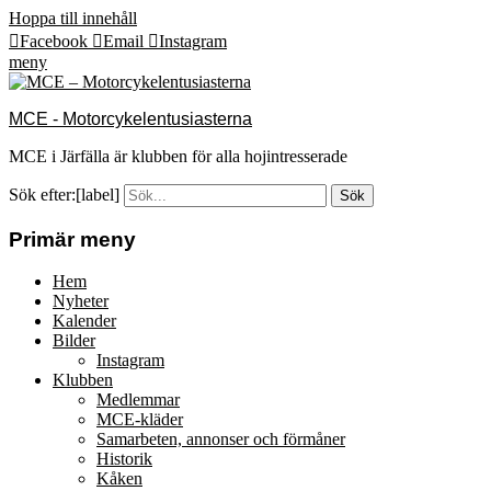
Hoppa till innehåll
Facebook
Email
Instagram
meny
MCE - Motorcykelentusiasterna
MCE i Järfälla är klubben för alla hojintresserade
Sök efter:[label]
Primär meny
Hem
Nyheter
Kalender
Bilder
Instagram
Klubben
Medlemmar
MCE-kläder
Samarbeten, annonser och förmåner
Historik
Kåken