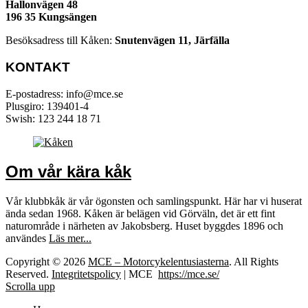
Hallonvägen 48
196 35 Kungsängen
Besöksadress till Kåken:
Snutenvägen 11, Järfälla
KONTAKT
E-postadress: info@mce.se
Plusgiro: 139401-4
Swish: 123 244 18 71
Om vår kära kåk
Vår klubbkåk är vår ögonsten och samlingspunkt. Här har vi huserat
ända sedan 1968. Kåken är belägen vid Görväln, det är ett fint
naturområde i närheten av Jakobsberg. Huset byggdes 1896 och
användes
Läs mer...
Copyright © 2026
MCE – Motorcykelentusiasterna
. All Rights
Reserved.
Integritetspolicy
| MCE
https://mce.se/
Scrolla upp