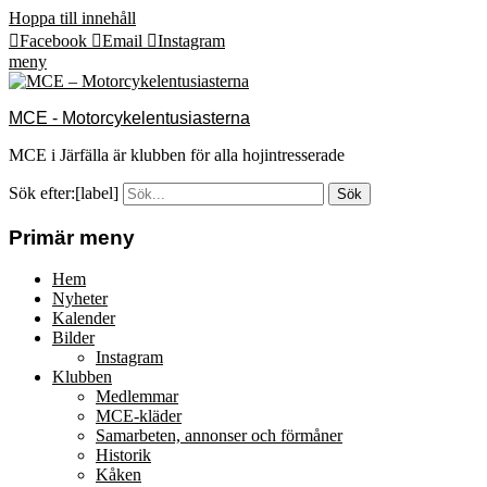
Hoppa till innehåll
Facebook
Email
Instagram
meny
MCE - Motorcykelentusiasterna
MCE i Järfälla är klubben för alla hojintresserade
Sök efter:[label]
Primär meny
Hem
Nyheter
Kalender
Bilder
Instagram
Klubben
Medlemmar
MCE-kläder
Samarbeten, annonser och förmåner
Historik
Kåken