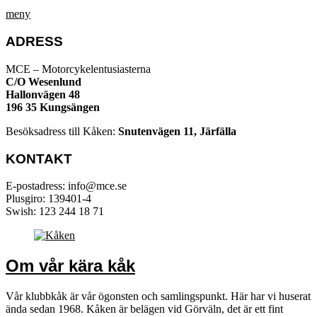
meny
ADRESS
MCE – Motorcykelentusiasterna
C/O Wesenlund
Hallonvägen 48
196 35 Kungsängen
Besöksadress till Kåken:
Snutenvägen 11, Järfälla
KONTAKT
E-postadress: info@mce.se
Plusgiro: 139401-4
Swish: 123 244 18 71
Om vår kära kåk
Vår klubbkåk är vår ögonsten och samlingspunkt. Här har vi huserat
ända sedan 1968. Kåken är belägen vid Görväln, det är ett fint