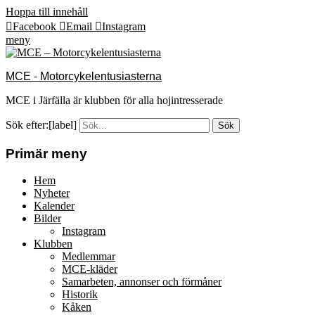
Hoppa till innehåll
Facebook
Email
Instagram
meny
MCE - Motorcykelentusiasterna
MCE i Järfälla är klubben för alla hojintresserade
Sök efter:[label]
Primär meny
Hem
Nyheter
Kalender
Bilder
Instagram
Klubben
Medlemmar
MCE-kläder
Samarbeten, annonser och förmåner
Historik
Kåken