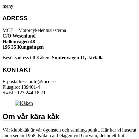
meny
ADRESS
MCE – Motorcykelentusiasterna
C/O Wesenlund
Hallonvägen 48
196 35 Kungsängen
Besöksadress till Kåken:
Snutenvägen 11, Järfälla
KONTAKT
E-postadress: info@mce.se
Plusgiro: 139401-4
Swish: 123 244 18 71
Om vår kära kåk
Vår klubbkåk är vår ögonsten och samlingspunkt. Här har vi huserat
ända sedan 1968. Kåken är belägen vid Görväln, det är ett fint