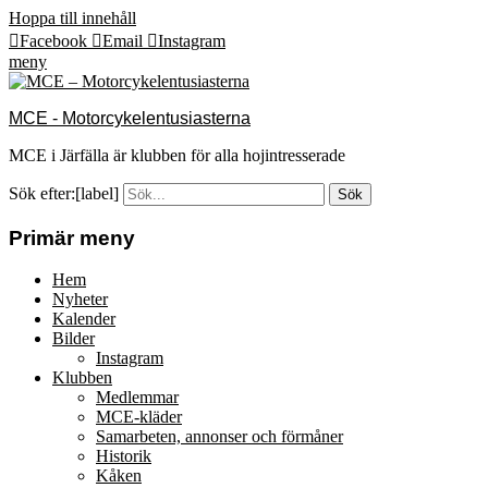
Hoppa till innehåll
Facebook
Email
Instagram
meny
MCE - Motorcykelentusiasterna
MCE i Järfälla är klubben för alla hojintresserade
Sök efter:[label]
Primär meny
Hem
Nyheter
Kalender
Bilder
Instagram
Klubben
Medlemmar
MCE-kläder
Samarbeten, annonser och förmåner
Historik
Kåken