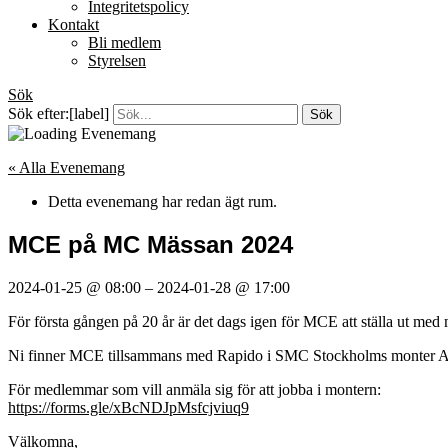
Integritetspolicy
Kontakt
Bli medlem
Styrelsen
Sök
Sök efter:[label]
« Alla Evenemang
Detta evenemang har redan ägt rum.
MCE på MC Mässan 2024
2024-01-25
@
08:00
–
2024-01-28
@
17:00
För första gången på 20 år är det dags igen för MCE att ställa ut m
Ni finner MCE tillsammans med Rapido i SMC Stockholms monter A
För medlemmar som vill anmäla sig för att jobba i montern:
https://forms.gle/xBcNDJpMsfcjviuq9
Välkomna,