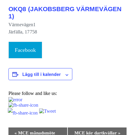
OKQ8 (JAKOBSBERG VÄRMEVÄGEN
1)
Värmevägen1
Järfälla
,
17758
Facebook
Lägg till i kalender
Please follow and like us:
Evenemang-
«
MCE månadsmöte
MCE kör dartkvällar
»