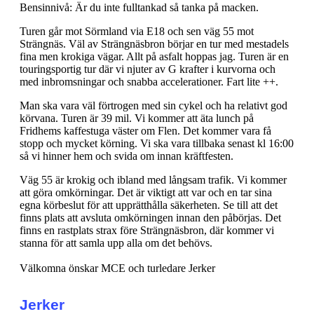
Bensinnivå: Är du inte fulltankad så tanka på macken.
Turen går mot Sörmland via E18 och sen väg 55 mot
Strängnäs. Väl av Strängnäsbron börjar en tur med mestadels
fina men krokiga vägar. Allt på asfalt hoppas jag. Turen är en
touringsportig tur där vi njuter av G krafter i kurvorna och
med inbromsningar och snabba accelerationer. Fart lite ++.
Man ska vara väl förtrogen med sin cykel och ha relativt god
körvana. Turen är 39 mil. Vi kommer att äta lunch på
Fridhems kaffestuga väster om Flen. Det kommer vara få
stopp och mycket körning. Vi ska vara tillbaka senast kl 16:00
så vi hinner hem och svida om innan kräftfesten.
Väg 55 är krokig och ibland med långsam trafik. Vi kommer
att göra omkörningar. Det är viktigt att var och en tar sina
egna körbeslut för att upprätthålla säkerheten. Se till att det
finns plats att avsluta omkörningen innan den påbörjas. Det
finns en rastplats strax före Strängnäsbron, där kommer vi
stanna för att samla upp alla om det behövs.
Välkomna önskar MCE och turledare Jerker
Jerker