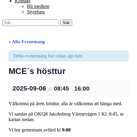
Kontakt
Bli medlem
Styrelsen
Sök
Sök
efter:
[label]
« Alla Evenemang
Detta evenemang har redan ägt rum.
MCE´s hösttur
2025-09-06
08:45
16:00
@
–
Välkomna på årets hösttur, alla är välkomna att hänga med.
Vi samlas på OKQ8 Jakobsberg Värmevägen 1 Kl: 8:45, se
kartan nedan.
Vi har gemensam avfärd kl
9:00