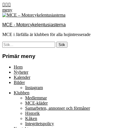
Hoppa
Facebook
Email
Instagram
till
meny
innehåll
MCE - Motorcykelentusiasterna
MCE i Järfälla är klubben för alla hojintresserade
Sök
efter:
[label]
Primär meny
Hem
Nyheter
Kalender
Bilder
Instagram
Klubben
Medlemmar
MCE-kläder
Samarbeten, annonser och förmåner
Historik
Kåken
Integritetspolicy