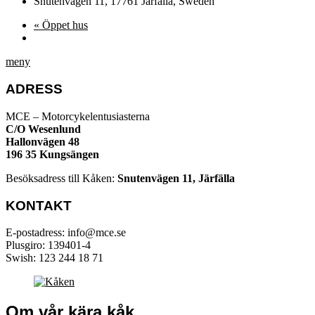
Snutenvägen 11, 17761 Järfälla, Sweden
«
Öppet hus
meny
ADRESS
MCE – Motorcykelentusiasterna
C/O Wesenlund
Hallonvägen 48
196 35 Kungsängen
Besöksadress till Kåken:
Snutenvägen 11, Järfälla
KONTAKT
E-postadress: info@mce.se
Plusgiro: 139401-4
Swish: 123 244 18 71
Om vår kära kåk