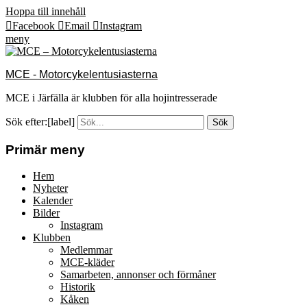
Hoppa till innehåll
Facebook
Email
Instagram
meny
MCE - Motorcykelentusiasterna
MCE i Järfälla är klubben för alla hojintresserade
Sök efter:[label]
Primär meny
Hem
Nyheter
Kalender
Bilder
Instagram
Klubben
Medlemmar
MCE-kläder
Samarbeten, annonser och förmåner
Historik
Kåken