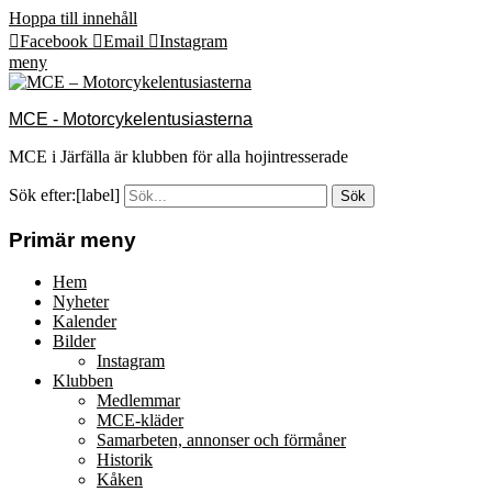
Hoppa till innehåll
Facebook
Email
Instagram
meny
MCE - Motorcykelentusiasterna
MCE i Järfälla är klubben för alla hojintresserade
Sök efter:[label]
Primär meny
Hem
Nyheter
Kalender
Bilder
Instagram
Klubben
Medlemmar
MCE-kläder
Samarbeten, annonser och förmåner
Historik
Kåken