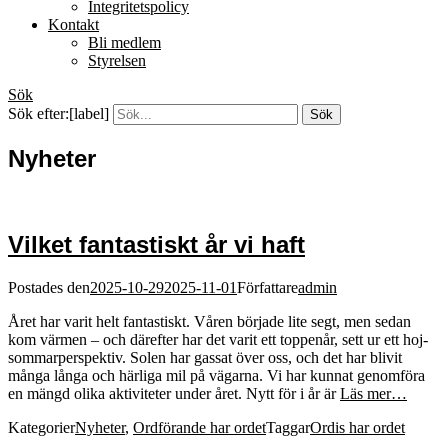
Integritetspolicy
Kontakt
Bli medlem
Styrelsen
Sök
Sök efter:[label]
Nyheter
Vilket fantastiskt år vi haft
Postades den
2025-10-29
2025-11-01
Författare
admin
Året har varit helt fantastiskt. Våren började lite segt, men sedan
kom värmen – och därefter har det varit ett toppenår, sett ur ett hoj-
sommarperspektiv. Solen har gassat över oss, och det har blivit
många långa och härliga mil på vägarna. Vi har kunnat genomföra
en mängd olika aktiviteter under året. Nytt för i år är
Läs mer…
Kategorier
Nyheter
,
Ordförande har ordet
Taggar
Ordis har ordet