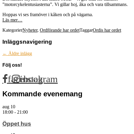
”motorcykelentusiasterna”. Vi gillar hoj, åka och vara tillsammans.
Hoppas vi ses framöver i kåken och på vägarna.
Läs mer…
Kategorier
Nyheter
,
Ordförande har ordet
Taggar
Ordis har ordet
Inläggsnavigering
←
Äldre inlägg
Följ oss!
facebook
instagram
Kommande evenemang
aug
10
18:00
-
21:00
Öppet hus