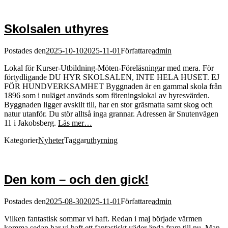
Skolsalen uthyres
Postades den
2025-10-10
2025-11-01
Författare
admin
Lokal för Kurser-Utbildning-Möten-Föreläsningar med mera. För
förtydligande DU HYR SKOLSALEN, INTE HELA HUSET. EJ
FÖR HUNDVERKSAMHET Byggnaden är en gammal skola från
1896 som i nuläget används som föreningslokal av hyresvärden.
Byggnaden ligger avskilt till, har en stor gräsmatta samt skog och
natur utanför. Du stör alltså inga grannar. Adressen är Snutenvägen
11 i Jakobsberg.
Läs mer…
Kategorier
Nyheter
Taggar
uthyrning
Den kom – och den gick!
Postades den
2025-08-30
2025-11-01
Författare
admin
Vilken fantastisk sommar vi haft. Redan i maj började värmen
komma sedan har vi haft ett fantastiskt väder ända fram till nu. Man