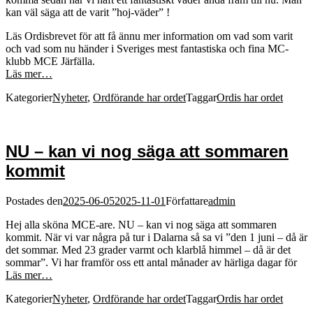
kan väl säga att de varit ”hoj-väder” !
Läs Ordisbrevet för att få ännu mer information om vad som varit
och vad som nu händer i Sveriges mest fantastiska och fina MC-
klubb MCE Järfälla.
Läs mer…
Kategorier
Nyheter
,
Ordförande har ordet
Taggar
Ordis har ordet
NU – kan vi nog säga att sommaren
kommit
Postades den
2025-06-05
2025-11-01
Författare
admin
Hej alla sköna MCE-are. NU – kan vi nog säga att sommaren
kommit. När vi var några på tur i Dalarna så sa vi ”den 1 juni – då är
det sommar. Med 23 grader varmt och klarblå himmel – då är det
sommar”. Vi har framför oss ett antal månader av härliga dagar för
Läs mer…
Kategorier
Nyheter
,
Ordförande har ordet
Taggar
Ordis har ordet