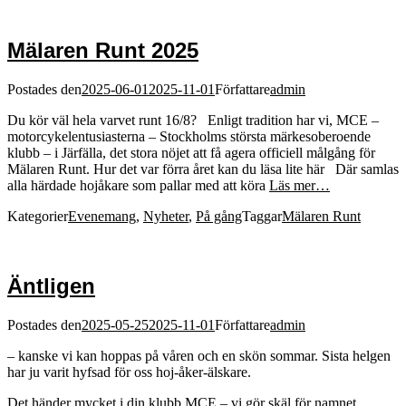
Mälaren Runt 2025
Postades den
2025-06-01
2025-11-01
Författare
admin
Du kör väl hela varvet runt 16/8? Enligt tradition har vi, MCE –
motorcykelentusiasterna – Stockholms största märkesoberoende
klubb – i Järfälla, det stora nöjet att få agera officiell målgång för
Mälaren Runt. Hur det var förra året kan du läsa lite här Där samlas
alla härdade hojåkare som pallar med att köra
Läs mer…
Kategorier
Evenemang
,
Nyheter
,
På gång
Taggar
Mälaren Runt
Äntligen
Postades den
2025-05-25
2025-11-01
Författare
admin
– kanske vi kan hoppas på våren och en skön sommar. Sista helgen
har ju varit hyfsad för oss hoj-åker-älskare.
Det händer mycket i din klubb MCE – vi gör skäl för namnet