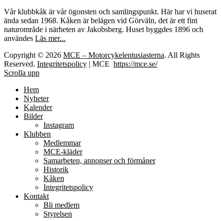
Vår klubbkåk är vår ögonsten och samlingspunkt. Här har vi huserat
ända sedan 1968. Kåken är belägen vid Görväln, det är ett fint
naturområde i närheten av Jakobsberg. Huset byggdes 1896 och
användes
Läs mer...
Copyright © 2026
MCE – Motorcykelentusiasterna
. All Rights
Reserved.
Integritetspolicy
| MCE
https://mce.se/
Scrolla upp
Hem
Nyheter
Kalender
Bilder
Instagram
Klubben
Medlemmar
MCE-kläder
Samarbeten, annonser och förmåner
Historik
Kåken
Integritetspolicy
Kontakt
Bli medlem
Styrelsen