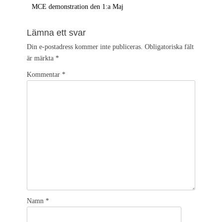
Föregående
MCE demonstration den 1:a Maj
inlägg:
Lämna ett svar
Din e-postadress kommer inte publiceras.
Obligatoriska fält
är märkta
*
Kommentar
*
Namn
*