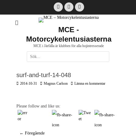
Hoppa
Facebook
Email
Instagram
till
innehåll
MCE -
Motorcykelentusiasterna
MCE i Järfälla är klubben för alla hojintresserade
Sök
efter:
[label]
surf-and-turf-14-048
Postades
Författare
2014-10-31
Magnus Carlson
Lämna en kommentar
den
Please follow and like us:
Inläggsnavigering
← Föregående