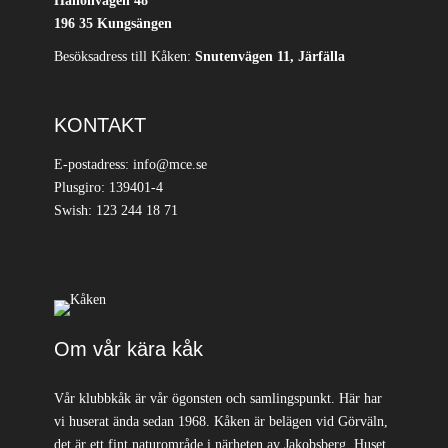
Hallonvägen 48
196 35 Kungsängen
Besöksadress till Kåken:
Snutenvägen 11, Järfälla
KONTAKT
E-postadress: info@mce.se
Plusgiro: 139401-4
Swish: 123 244 18 71
Om vår kära kåk
Vår klubbkåk är vår ögonsten och samlingspunkt. Här har
vi huserat ända sedan 1968. Kåken är belägen vid Görväln,
det är ett fint naturområde i närheten av Jakobsberg. Huset