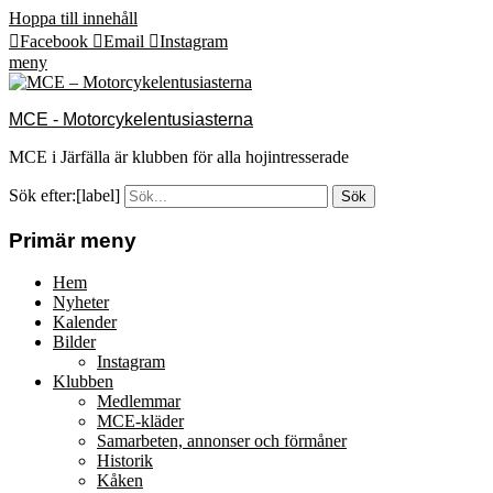
Hoppa till innehåll
Facebook
Email
Instagram
meny
MCE - Motorcykelentusiasterna
MCE i Järfälla är klubben för alla hojintresserade
Sök efter:[label]
Primär meny
Hem
Nyheter
Kalender
Bilder
Instagram
Klubben
Medlemmar
MCE-kläder
Samarbeten, annonser och förmåner
Historik
Kåken