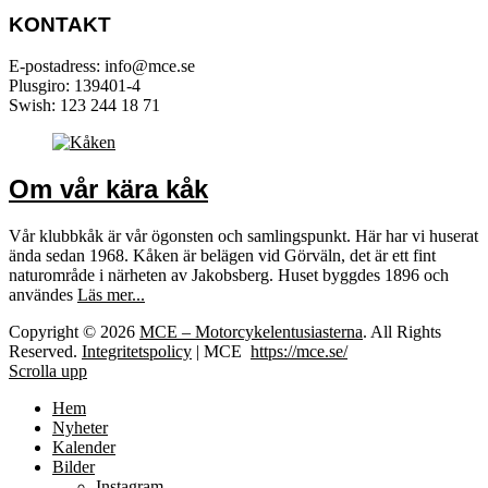
KONTAKT
E-postadress: info@mce.se
Plusgiro: 139401-4
Swish: 123 244 18 71
Om vår kära kåk
Vår klubbkåk är vår ögonsten och samlingspunkt. Här har vi huserat
ända sedan 1968. Kåken är belägen vid Görväln, det är ett fint
naturområde i närheten av Jakobsberg. Huset byggdes 1896 och
användes
Läs mer...
Copyright © 2026
MCE – Motorcykelentusiasterna
. All Rights
Reserved.
Integritetspolicy
| MCE
https://mce.se/
Scrolla upp
Hem
Nyheter
Kalender
Bilder
Instagram