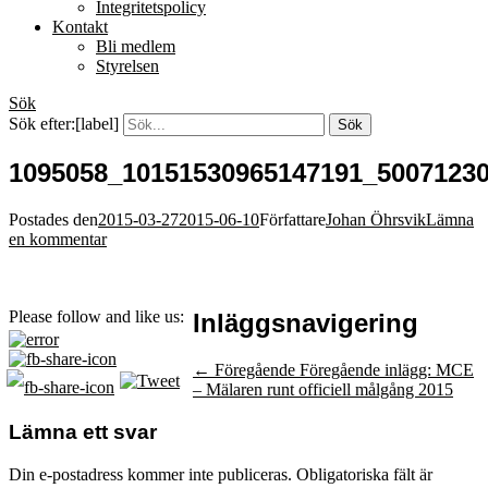
Integritetspolicy
Kontakt
Bli medlem
Styrelsen
Sök
Sök efter:[label]
1095058_10151530965147191_5007123
Postades den
2015-03-27
2015-06-10
Författare
Johan Öhrsvik
Lämna
en kommentar
Please follow and like us:
Inläggsnavigering
← Föregående
Föregående inlägg:
MCE
– Mälaren runt officiell målgång 2015
Lämna ett svar
Din e-postadress kommer inte publiceras.
Obligatoriska fält är