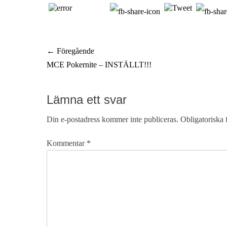
Inläggsnavigering
← Föregående
Föregående
MCE Pokernite – INSTÄLLT!!!
inlägg:
Lämna ett svar
Din e-postadress kommer inte publiceras.
Obligatoriska 
Kommentar
*