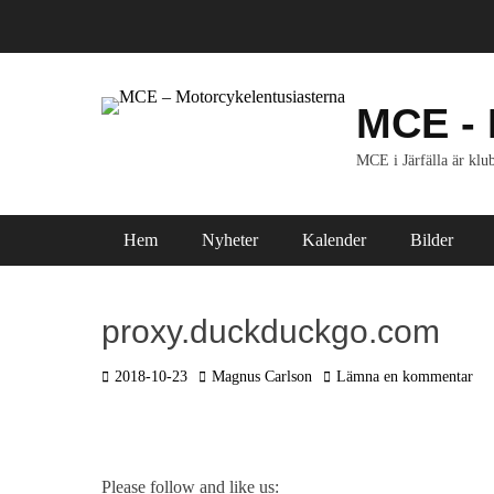
Hoppa
till
innehåll
MCE - 
MCE i Järfälla är klub
Primär meny
Hem
Nyheter
Kalender
Bilder
proxy.duckduckgo.com
Postades
Författare
2018-10-23
Magnus Carlson
Lämna en kommentar
den
Please follow and like us: