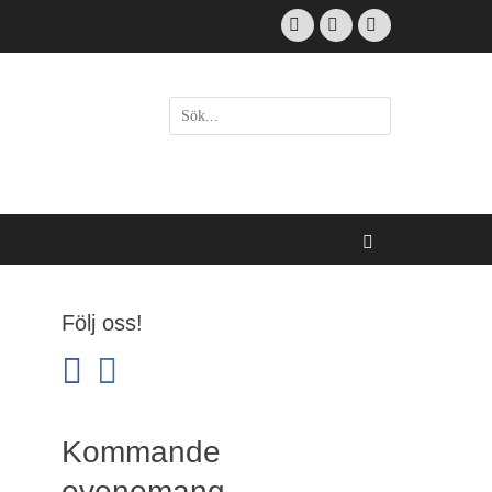
Facebook
Email
Instagram
Sök
efter:
[label]
Sök
Följ oss!
facebook
instagram
Kommande
evenemang