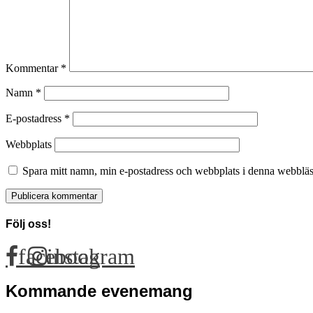
Kommentar
*
Namn
*
E-postadress
*
Webbplats
Spara mitt namn, min e-postadress och webbplats i denna webbläsa
Följ oss!
facebook
instagram
Kommande evenemang