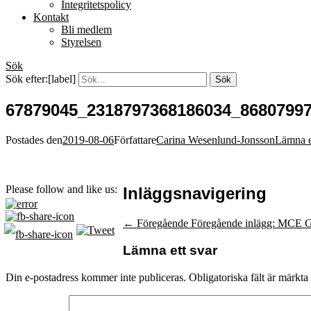
Integritetspolicy
Kontakt
Bli medlem
Styrelsen
Sök
Sök efter:[label]
67879045_2318797368186034_8680799
Postades den
2019-08-06
Författare
Carina Wesenlund-Jonsson
Lämna 
Please follow and like us:
Inläggsnavigering
← Föregående
Föregående inlägg:
MCE G
Lämna ett svar
Din e-postadress kommer inte publiceras.
Obligatoriska fält är märkta