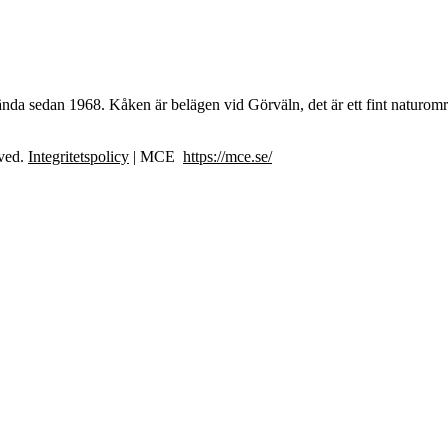
ända sedan 1968. Kåken är belägen vid Görväln, det är ett fint natur
rved.
Integritetspolicy
| MCE
https://mce.se/