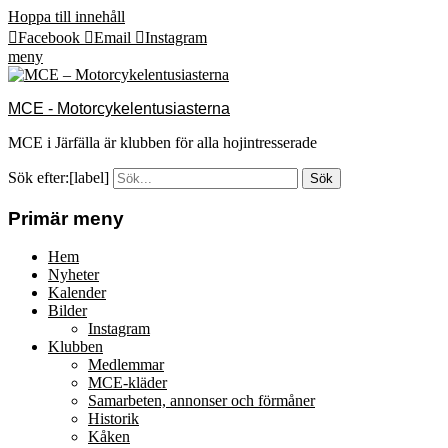
Hoppa till innehåll
Facebook
Email
Instagram
meny
MCE - Motorcykelentusiasterna
MCE i Järfälla är klubben för alla hojintresserade
Sök efter:[label]
Primär meny
Hem
Nyheter
Kalender
Bilder
Instagram
Klubben
Medlemmar
MCE-kläder
Samarbeten, annonser och förmåner
Historik
Kåken