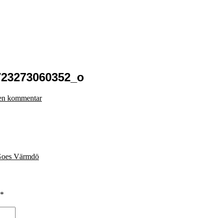
723273060352_o
en kommentar
oes Värmdö
*