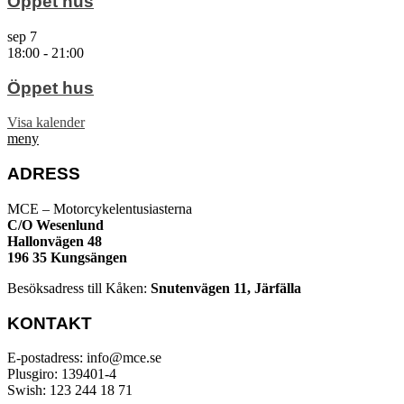
Öppet hus
sep
7
18:00
-
21:00
Öppet hus
Visa kalender
meny
ADRESS
MCE – Motorcykelentusiasterna
C/O Wesenlund
Hallonvägen 48
196 35 Kungsängen
Besöksadress till Kåken:
Snutenvägen 11, Järfälla
KONTAKT
E-postadress: info@mce.se
Plusgiro: 139401-4
Swish: 123 244 18 71