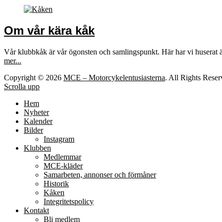
Om vår kära kåk
Vår klubbkåk är vår ögonsten och samlingspunkt. Här har vi huserat 
mer...
Copyright © 2026
MCE – Motorcykelentusiasterna
. All Rights Rese
Scrolla upp
Hem
Nyheter
Kalender
Bilder
Instagram
Klubben
Medlemmar
MCE-kläder
Samarbeten, annonser och förmåner
Historik
Kåken
Integritetspolicy
Kontakt
Bli medlem