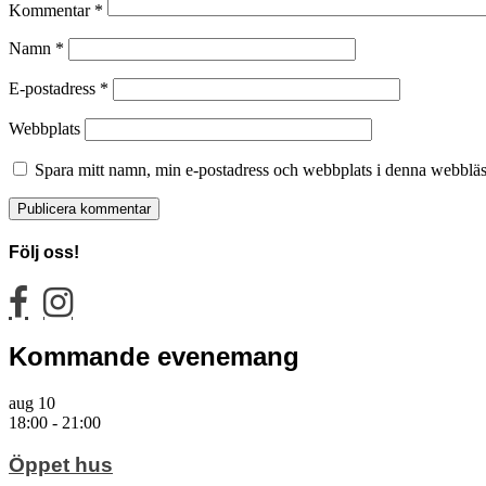
Kommentar
*
Namn
*
E-postadress
*
Webbplats
Spara mitt namn, min e-postadress och webbplats i denna webbläsa
Följ oss!
facebook
instagram
Kommande evenemang
aug
10
18:00
-
21:00
Öppet hus