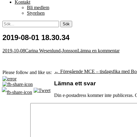
Kontakt
Bli medlem
Styrelsen
Sök
Sök
efter:
[label]
2019-08-01 18.30.34
Postades
Författare
2019-10-08
Carina Wesenlund-Jonsson
Lämna en kommentar
den
Inläggsnavigering
Föregående
← Föregående
MCE – tisdagsfika med Bo
Please follow and like us:
inlägg:
Lämna ett svar
Din e-postadress kommer inte publiceras.
O