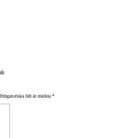
ak
bligatoriska fält är märkta
*