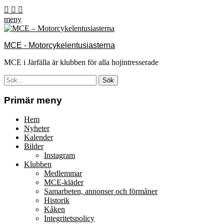
Hoppa
Facebook
Email
Instagram
till
meny
innehåll
MCE - Motorcykelentusiasterna
MCE i Järfälla är klubben för alla hojintresserade
Sök
efter:
[label]
Primär meny
Hem
Nyheter
Kalender
Bilder
Instagram
Klubben
Medlemmar
MCE-kläder
Samarbeten, annonser och förmåner
Historik
Kåken
Integritetspolicy