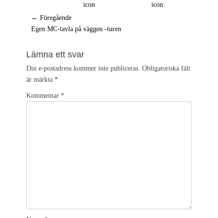
Inläggsnavigering
← Föregående
Föregående
Egen MC-tavla på väggen -turen
inlägg:
Lämna ett svar
Din e-postadress kommer inte publiceras.
Obligatoriska fält
är märkta
*
Kommentar
*