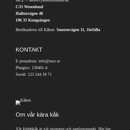
MCE – Motorcykelentusiasterna
C/O Wesenlund
Hallonvägen 48
196 35 Kungsängen
Besöksadress till Kåken:
Snutenvägen 11, Järfälla
KONTAKT
E-postadress: info@mce.se
Plusgiro: 139401-4
Swish: 123 244 18 71
Om vår kära kåk
Vår klubbkåk är vår ögonsten och samlingspunkt. Här har