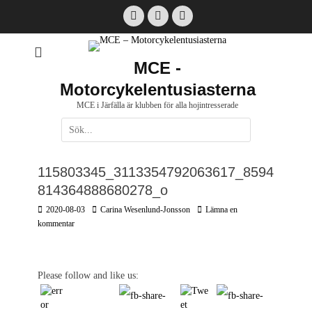
Hoppa
Facebook
Email
Instagram
till
innehåll
MCE -
Motorcykelentusiasterna
MCE i Järfälla är klubben för alla hojintresserade
Sök
efter:
[label]
115803345_3113354792063617_8594
814364888680278_o
Postades
Författare
2020-08-03
Carina Wesenlund-Jonsson
Lämna en
den
kommentar
Please follow and like us: