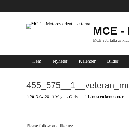
Hoppa
till
innehåll
MCE - 
MCE i Järfälla är klub
Primär meny
Hem
Nyheter
Kalender
Bilder
455_575__1__veteran_mo
P
2013-04-28
F
Magnus Carlson
Lämna en kommentar
o
ö
s
r
t
f
a
a
Please follow and like us: