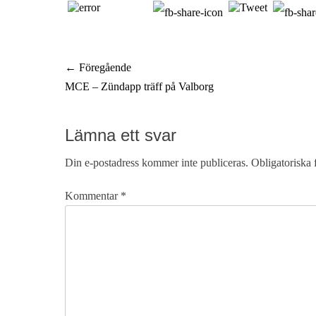
d
t
e
t
s
a
d
r
Inläggsnavigering
← Föregående
e
e
n
Föregående
MCE – Zündapp träff på Valborg
inlägg:
Lämna ett svar
Din e-postadress kommer inte publiceras.
Obligatoriska 
Kommentar
*