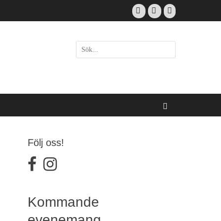
Facebook
Email
Instagram
Sök
efter:
[label]
Sök
Följ oss!
facebook
instagram
Kommande
evenemang