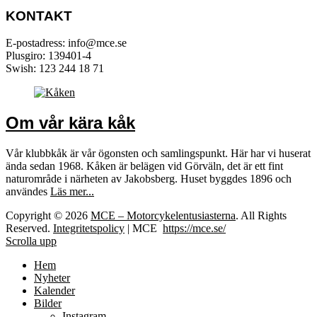
KONTAKT
E-postadress: info@mce.se
Plusgiro: 139401-4
Swish: 123 244 18 71
Om vår kära kåk
Vår klubbkåk är vår ögonsten och samlingspunkt. Här har vi huserat
ända sedan 1968. Kåken är belägen vid Görväln, det är ett fint
naturområde i närheten av Jakobsberg. Huset byggdes 1896 och
användes
Läs mer...
Copyright © 2026
MCE – Motorcykelentusiasterna
. All Rights
Reserved.
Integritetspolicy
| MCE
https://mce.se/
Scrolla upp
Hem
Nyheter
Kalender
Bilder
Instagram