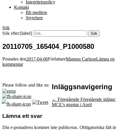
Integritetspolicy
Kontakt
Bli medlem
Styrelsen
Sök
Sök efter:[label]
20110705_165404_P1000580
Postades den
2017-04-06
Författare
Magnus Carlson
Lämna en
kommentar
Please follow and like us:
Inläggsnavigering
← Föregående
Föregående inlägg:
MCE’s grustur i April
Lämna ett svar
Din e-postadress kommer inte publiceras.
Obligatoriska fält är