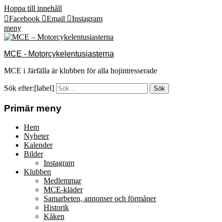
Hoppa till innehåll
Facebook
Email
Instagram
meny
MCE - Motorcykelentusiasterna
MCE i Järfälla är klubben för alla hojintresserade
Sök efter:[label]
Primär meny
Hem
Nyheter
Kalender
Bilder
Instagram
Klubben
Medlemmar
MCE-kläder
Samarbeten, annonser och förmåner
Historik
Kåken