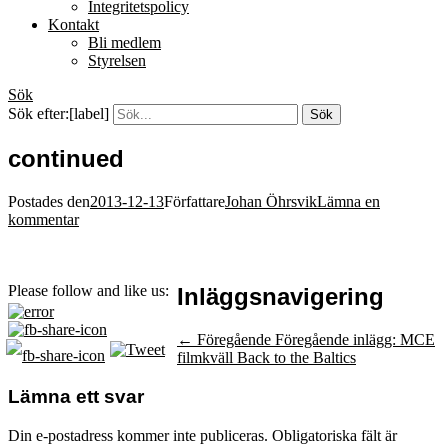
Integritetspolicy
Kontakt
Bli medlem
Styrelsen
Sök
Sök efter:[label]
continued
Postades den
2013-12-13
Författare
Johan Öhrsvik
Lämna en
kommentar
Please follow and like us:
Inläggsnavigering
← Föregående
Föregående inlägg:
MCE
filmkväll Back to the Baltics
Lämna ett svar
Din e-postadress kommer inte publiceras.
Obligatoriska fält är