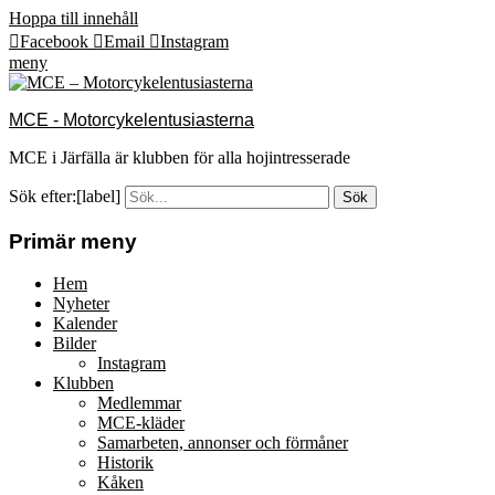
Hoppa till innehåll
Facebook
Email
Instagram
meny
MCE - Motorcykelentusiasterna
MCE i Järfälla är klubben för alla hojintresserade
Sök efter:[label]
Primär meny
Hem
Nyheter
Kalender
Bilder
Instagram
Klubben
Medlemmar
MCE-kläder
Samarbeten, annonser och förmåner
Historik
Kåken