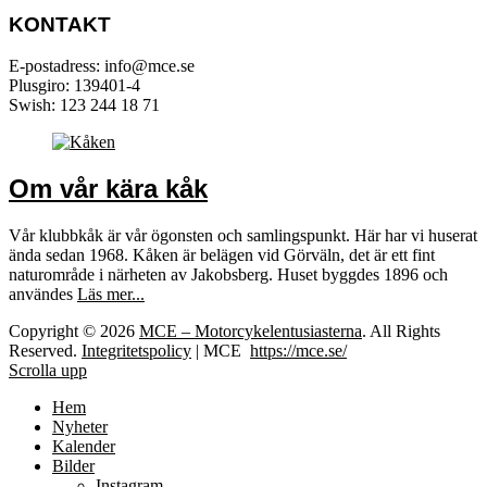
KONTAKT
E-postadress: info@mce.se
Plusgiro: 139401-4
Swish: 123 244 18 71
Om vår kära kåk
Vår klubbkåk är vår ögonsten och samlingspunkt. Här har vi huserat
ända sedan 1968. Kåken är belägen vid Görväln, det är ett fint
naturområde i närheten av Jakobsberg. Huset byggdes 1896 och
användes
Läs mer...
Copyright © 2026
MCE – Motorcykelentusiasterna
. All Rights
Reserved.
Integritetspolicy
| MCE
https://mce.se/
Scrolla upp
Hem
Nyheter
Kalender
Bilder
Instagram