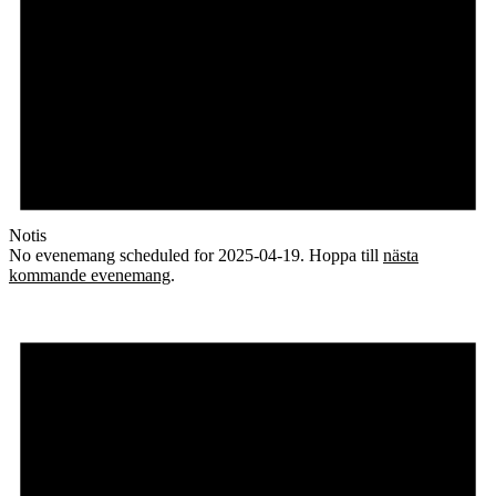
Notis
No evenemang scheduled for 2025-04-19. Hoppa till
nästa
kommande evenemang
.