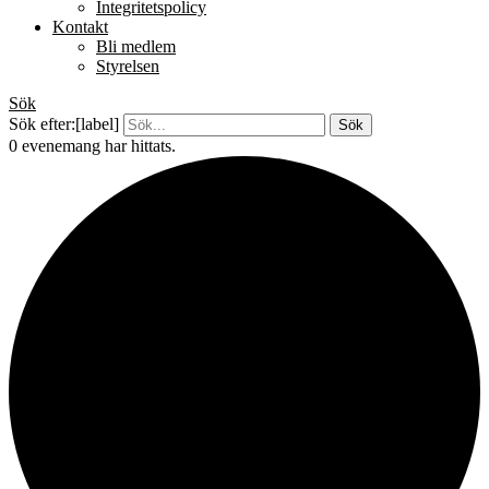
Integritetspolicy
Kontakt
Bli medlem
Styrelsen
Sök
Sök efter:[label]
0 evenemang har hittats.