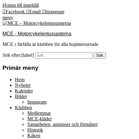
Hoppa till innehåll
Facebook
Email
Instagram
meny
MCE - Motorcykelentusiasterna
MCE i Järfälla är klubben för alla hojintresserade
Sök efter:[label]
Primär meny
Hem
Nyheter
Kalender
Bilder
Instagram
Klubben
Medlemmar
MCE-kläder
Samarbeten, annonser och förmåner
Historik
Kåken