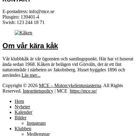
E-postadress: info@mce.se
Plusgiro: 139401-4
Swish: 123 244 18 71
Om vår kära kåk
Vår klubbkåk är vår ögonsten och samlingspunkt. Här har vi huserat
ända sedan 1968. Kåken är belägen vid Görväln, det är ett fint
naturområde i närheten av Jakobsberg. Huset byggdes 1896 och
användes
Läs mer...
Copyright © 2026
MCE – Motorcykelentusiasterna
. All Rights
Reserved.
Integritetspolicy
| MCE
https://mce.se/
Hem
Nyheter
Kalender
Bilder
Instagram
Klubben
Medlemmar