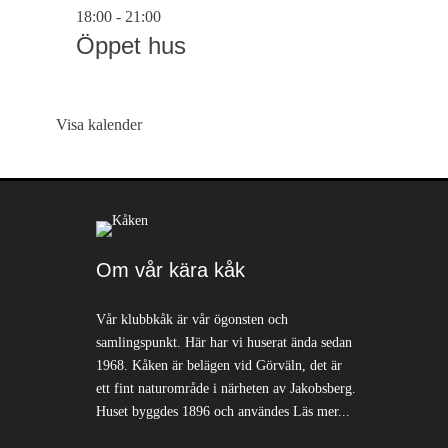
18:00
-
21:00
Öppet hus
Visa kalender
Om vår kära kåk
Vår klubbkåk är vår ögonsten och
samlingspunkt. Här har vi huserat ända sedan
1968. Kåken är belägen vid Görväln, det är
ett fint naturområde i närheten av Jakobsberg.
Huset byggdes 1896 och användes
Läs mer...