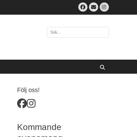
Facebook
Email
Instagram
Sök
efter:
[label]
Sök
Följ oss!
facebook
instagram
Kommande