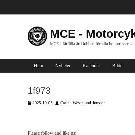
Hoppa
till
innehåll
MCE - Motorcyk
MCE i Järfälla är klubben för alla hojintresserade
Primär meny
Hem
Nyheter
Kalender
Bilder
1f973
Postades
2025-10-03
Författare
Carina Wesenlund-Jonsson
den
Please follow and like us: