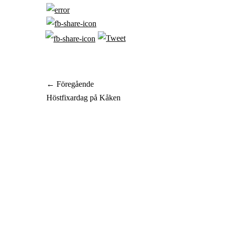
Inläggsnavigering
← Föregående
Föregående
Höstfixardag på Kåken
inlägg: