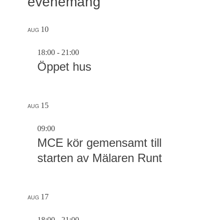
evenemang
10
AUG
18:00
-
21:00
Öppet hus
15
AUG
09:00
MCE kör gemensamt till
starten av Mälaren Runt
17
AUG
18:00
-
21:00