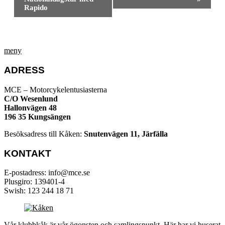
Rapido
meny
ADRESS
MCE – Motorcykelentusiasterna
C/O Wesenlund
Hallonvägen 48
196 35 Kungsängen
Besöksadress till Kåken:
Snutenvägen 11, Järfälla
KONTAKT
E-postadress: info@mce.se
Plusgiro: 139401-4
Swish: 123 244 18 71
Vår klubbkåk är vår ögonsten och samlingspunkt. Här har vi huserat