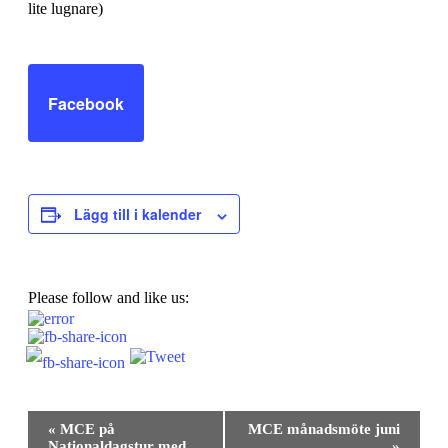
lite lugnare)
Facebook
Lägg till i kalender
Please follow and like us:
Evenemang-
«
MCE på
MCE månadsmöte juni
navigering
Nationaldagstur med
»