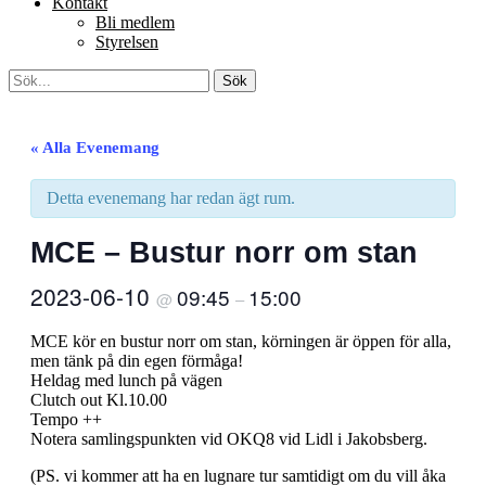
Kontakt
Bli medlem
Styrelsen
Sök
Sök
efter:
[label]
« Alla Evenemang
Detta evenemang har redan ägt rum.
MCE – Bustur norr om stan
2023-06-10
09:45
15:00
@
–
MCE kör en bustur norr om stan, körningen är öppen för alla,
men tänk på din egen förmåga!
Heldag med lunch på vägen
Clutch out Kl.10.00
Tempo ++
Notera samlingspunkten vid OKQ8 vid Lidl i Jakobsberg.
(PS. vi kommer att ha en lugnare tur samtidigt om du vill åka