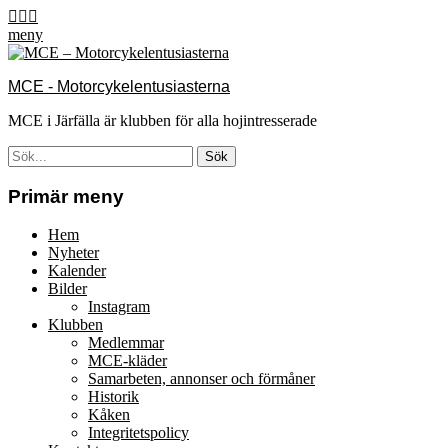
Hoppa
Facebook
Email
Instagram
till
meny
innehåll
MCE - Motorcykelentusiasterna
MCE i Järfälla är klubben för alla hojintresserade
Sök
efter:
[label]
Primär meny
Hem
Nyheter
Kalender
Bilder
Instagram
Klubben
Medlemmar
MCE-kläder
Samarbeten, annonser och förmåner
Historik
Kåken
Integritetspolicy