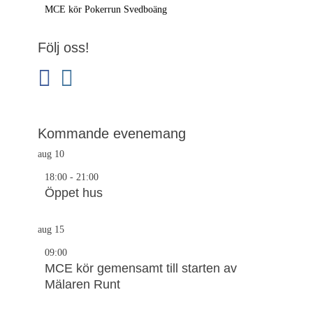
Föregående
MCE kör Pokerrun Svedboäng
inlägg:
Följ oss!
facebook
instagram
Kommande evenemang
aug
10
18:00
-
21:00
Öppet hus
aug
15
09:00
MCE kör gemensamt till starten av
Mälaren Runt