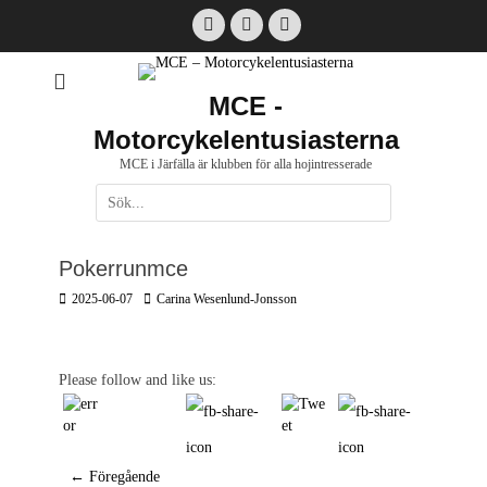
Hoppa
Facebook
Email
Instagram
till
innehåll
MCE -
Motorcykelentusiasterna
MCE i Järfälla är klubben för alla hojintresserade
Sök
efter:
[label]
Pokerrunmce
Postades
Författare
2025-06-07
Carina Wesenlund-Jonsson
den
Please follow and like us:
Inläggsnavigering
← Föregående