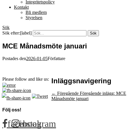
Integritetspolicy
Kontakt
Bli medlem
Styrelsen
Sök
Sök efter:[label]
MCE Månadsmöte januari
Postades den
2026-01-05
Författare
Please follow and like us:
Inläggsnavigering
← Föregående
Föregående inlägg:
MCE
Månadsmöte januari
Följ oss!
facebook
instagram