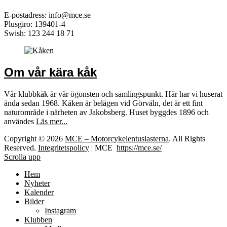
E-postadress: info@mce.se
Plusgiro: 139401-4
Swish: 123 244 18 71
Om vår kära kåk
Vår klubbkåk är vår ögonsten och samlingspunkt. Här har vi huserat
ända sedan 1968. Kåken är belägen vid Görväln, det är ett fint
naturområde i närheten av Jakobsberg. Huset byggdes 1896 och
användes
Läs mer...
Copyright © 2026
MCE – Motorcykelentusiasterna
. All Rights
Reserved.
Integritetspolicy
| MCE
https://mce.se/
Scrolla upp
Hem
Nyheter
Kalender
Bilder
Instagram
Klubben