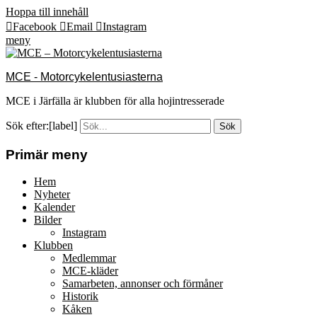
Hoppa till innehåll
Facebook
Email
Instagram
meny
MCE - Motorcykelentusiasterna
MCE i Järfälla är klubben för alla hojintresserade
Sök efter:[label]
Primär meny
Hem
Nyheter
Kalender
Bilder
Instagram
Klubben
Medlemmar
MCE-kläder
Samarbeten, annonser och förmåner
Historik
Kåken