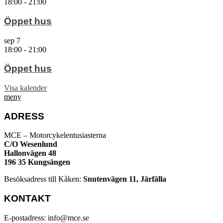
18:00
-
21:00
Öppet hus
sep
7
18:00
-
21:00
Öppet hus
Visa kalender
meny
ADRESS
MCE – Motorcykelentusiasterna
C/O Wesenlund
Hallonvägen 48
196 35 Kungsängen
Besöksadress till Kåken:
Snutenvägen 11, Järfälla
KONTAKT
E-postadress: info@mce.se