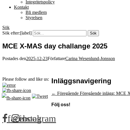
Integritetspolicy
Kontakt
Bli medlem
Styrelsen
Sök
Sök efter:[label]
MCE X-MAS day challange 2025
Postades den
2025-12-23
Författare
Carina Wesenlund-Jonsson
Please follow and like us:
Inläggsnavigering
← Föregående
Föregående inlägg:
MCE X-
Följ oss!
facebook
instagram