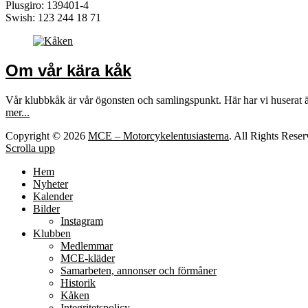
Plusgiro: 139401-4
Swish: 123 244 18 71
Om vår kära kåk
Vår klubbkåk är vår ögonsten och samlingspunkt. Här har vi huserat 
mer...
Copyright © 2026
MCE – Motorcykelentusiasterna
. All Rights Rese
Scrolla upp
Hem
Nyheter
Kalender
Bilder
Instagram
Klubben
Medlemmar
MCE-kläder
Samarbeten, annonser och förmåner
Historik
Kåken
Integritetspolicy