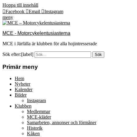
Hoppa till innehåll
Facebook
Email
Instagram
meny
MCE - Motorcykelentusiasterna
MCE i Järfälla är klubben för alla hojintresserade
Sök efter:[label]
Primär meny
Hem
Nyheter
Kalender
Bilder
Instagram
Klubben
Medlemmar
MCE-kläder
Samarbeten, annonser och förmåner
Historik
Kåken