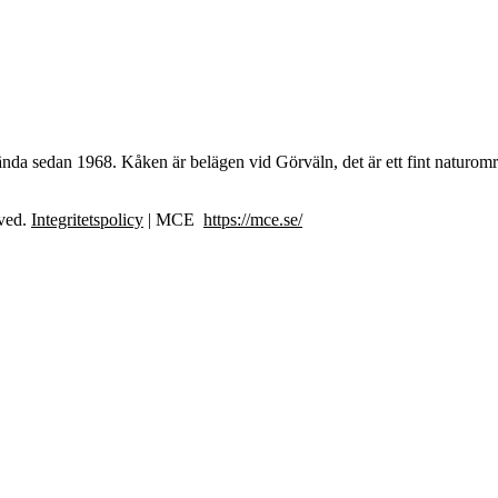
ända sedan 1968. Kåken är belägen vid Görväln, det är ett fint natur
rved.
Integritetspolicy
| MCE
https://mce.se/