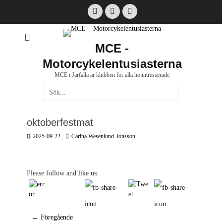
Hoppa
Facebook
Email
Instagram
till
innehåll
MCE -
Motorcykelentusiasterna
MCE i Järfälla är klubben för alla hojintresserade
Sök
efter:
[label]
oktoberfestmat
Postades
Författare
2025-09-22
Carina Wesenlund-Jonsson
den
Please follow and like us:
Inläggsnavigering
← Föregående