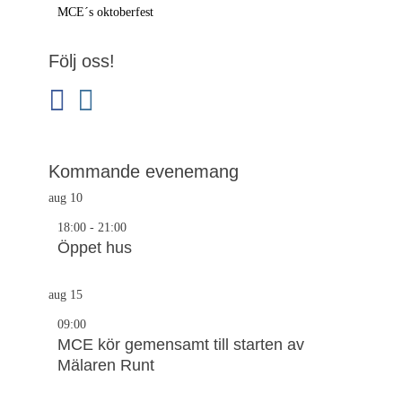
Föregående
MCE´s oktoberfest
inlägg:
Följ oss!
facebook
instagram
Kommande evenemang
aug
10
18:00
-
21:00
Öppet hus
aug
15
09:00
MCE kör gemensamt till starten av
Mälaren Runt