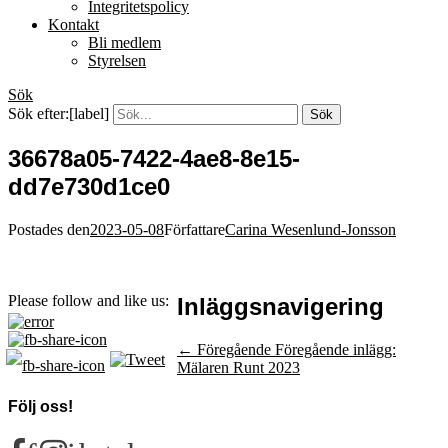
Integritetspolicy
Kontakt
Bli medlem
Styrelsen
Sök
Sök efter:[label]
36678a05-7422-4ae8-8e15-
dd7e730d1ce0
Postades den
2023-05-08
Författare
Carina Wesenlund-Jonsson
Please follow and like us:
Inläggsnavigering
← Föregående
Föregående inlägg:
Mälaren Runt 2023
Följ oss!