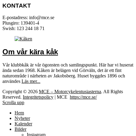
KONTAKT
E-postadress: info@mce.se
Plusgiro: 139401-4
Swish: 123 244 18 71
Om vår kära kåk
Vår klubbkåk är vår ögonsten och samlingspunkt. Här har vi huserat
ända sedan 1968. Kåken är belägen vid Görväln, det är ett fint
naturområde i närheten av Jakobsberg. Huset byggdes 1896 och
användes
Läs mer...
Copyright © 2026
MCE – Motorcykelentusiasterna
. All Rights
Reserved.
Integritetspolicy
| MCE
https://mce.se/
Scrolla upp
Hem
Nyheter
Kalender
Bilder
Instagram