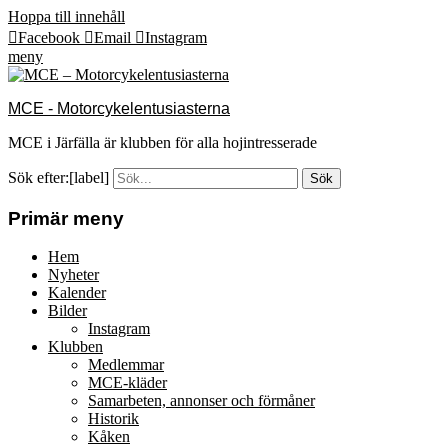
Hoppa till innehåll
Facebook
Email
Instagram
meny
MCE - Motorcykelentusiasterna
MCE i Järfälla är klubben för alla hojintresserade
Sök efter:[label]
Primär meny
Hem
Nyheter
Kalender
Bilder
Instagram
Klubben
Medlemmar
MCE-kläder
Samarbeten, annonser och förmåner
Historik
Kåken