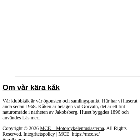
Om vår kära kåk
Vår klubbkåk är vår ögonsten och samlingspunkt. Här har vi huserat
ända sedan 1968. Kåken är belägen vid Görväln, det är ett fint
naturområde i närheten av Jakobsberg. Huset byggdes 1896 och
användes
Läs mer...
Copyright © 2026
MCE – Motorcykelentusiasterna
. All Rights
Reserved.
Integritetspolicy
| MCE
https://mce.se/
Scrolla upp