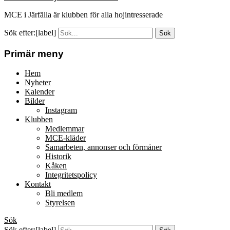
MCE i Järfälla är klubben för alla hojintresserade
Sök efter:[label]
Primär meny
Hem
Nyheter
Kalender
Bilder
Instagram
Klubben
Medlemmar
MCE-kläder
Samarbeten, annonser och förmåner
Historik
Kåken
Integritetspolicy
Kontakt
Bli medlem
Styrelsen
Sök
Sök efter:[label]