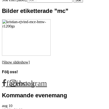
Bilder etiketterade ”mc”
[Show slideshow]
Följ oss!
facebook
instagram
Kommande evenemang
aug
10