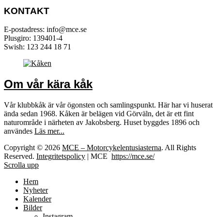
KONTAKT
E-postadress: info@mce.se
Plusgiro: 139401-4
Swish: 123 244 18 71
Om vår kära kåk
Vår klubbkåk är vår ögonsten och samlingspunkt. Här har vi huserat
ända sedan 1968. Kåken är belägen vid Görväln, det är ett fint
naturområde i närheten av Jakobsberg. Huset byggdes 1896 och
användes
Läs mer...
Copyright © 2026
MCE – Motorcykelentusiasterna
. All Rights
Reserved.
Integritetspolicy
| MCE
https://mce.se/
Scrolla upp
Hem
Nyheter
Kalender
Bilder
Instagram