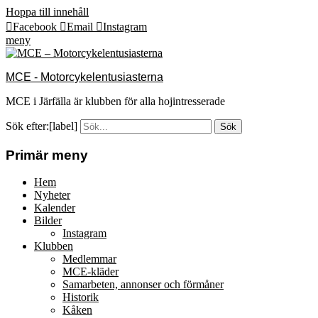
Hoppa till innehåll
Facebook
Email
Instagram
meny
MCE - Motorcykelentusiasterna
MCE i Järfälla är klubben för alla hojintresserade
Sök efter:[label]
Primär meny
Hem
Nyheter
Kalender
Bilder
Instagram
Klubben
Medlemmar
MCE-kläder
Samarbeten, annonser och förmåner
Historik
Kåken