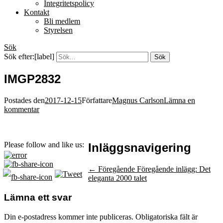
Integritetspolicy
Kontakt
Bli medlem
Styrelsen
Sök
Sök efter:[label]
IMGP2832
Postades den
2017-12-15
Författare
Magnus Carlson
Lämna en
kommentar
Please follow and like us:
Inläggsnavigering
← Föregående
Föregående inlägg:
Det
eleganta 2000 talet
Lämna ett svar
Din e-postadress kommer inte publiceras.
Obligatoriska fält är