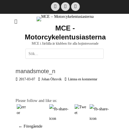
Hoppa
Facebook
Email
Instagram
till
innehåll
MCE -
Motorcykelentusiasterna
MCE i Järfälla är klubben för alla hojintresserade
Sök
efter:
[label]
manadsmote_n
Postades
Författare
2017-03-07
Johan Öhrsvik
Lämna en kommentar
den
Please follow and like us:
Inläggsnavigering
← Föregående