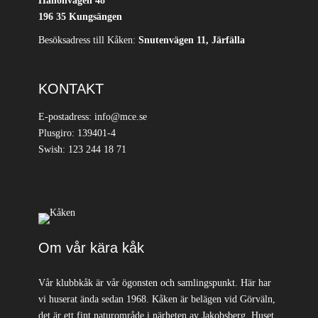
Hallonvägen 48
196 35 Kungsängen
Besöksadress till Kåken:
Snutenvägen 11, Järfälla
KONTAKT
E-postadress: info@mce.se
Plusgiro: 139401-4
Swish: 123 244 18 71
Om vår kära kåk
Vår klubbkåk är vår ögonsten och samlingspunkt. Här har
vi huserat ända sedan 1968. Kåken är belägen vid Görväln,
det är ett fint naturområde i närheten av Jakobsberg. Huset