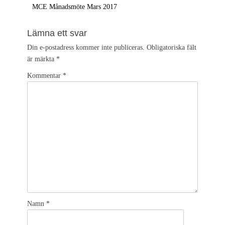
Föregående
MCE Månadsmöte Mars 2017
inlägg:
Lämna ett svar
Din e-postadress kommer inte publiceras.
Obligatoriska fält
är märkta
*
Kommentar
*
Namn
*