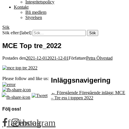
Integritetspolicy
Kontakt
Bli medlem
Styrelsen
Sök
Sök efter:[label]
MCE Top tre_2022
Postades den
2021-12-01
2021-12-01
Författare
Petra Ölvestad
Please follow and like us:
Inläggsnavigering
← Föregående
Föregående inlägg:
MCE
– Tre ess i toppen 2022
Följ oss!
facebook
instagram