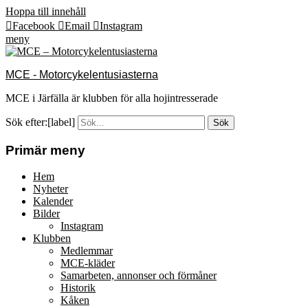
Hoppa till innehåll
Facebook
Email
Instagram
meny
MCE - Motorcykelentusiasterna
MCE i Järfälla är klubben för alla hojintresserade
Sök efter:[label]
Primär meny
Hem
Nyheter
Kalender
Bilder
Instagram
Klubben
Medlemmar
MCE-kläder
Samarbeten, annonser och förmåner
Historik
Kåken