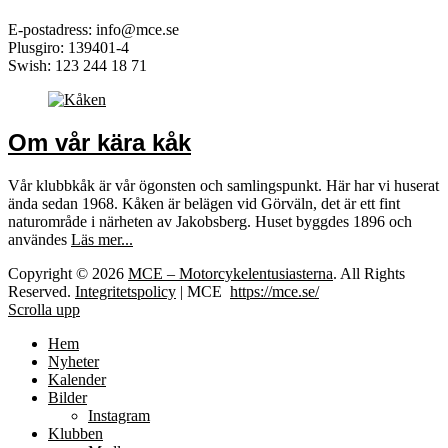
E-postadress: info@mce.se
Plusgiro: 139401-4
Swish: 123 244 18 71
Om vår kära kåk
Vår klubbkåk är vår ögonsten och samlingspunkt. Här har vi huserat
ända sedan 1968. Kåken är belägen vid Görväln, det är ett fint
naturområde i närheten av Jakobsberg. Huset byggdes 1896 och
användes
Läs mer...
Copyright © 2026
MCE – Motorcykelentusiasterna
. All Rights
Reserved.
Integritetspolicy
| MCE
https://mce.se/
Scrolla upp
Hem
Nyheter
Kalender
Bilder
Instagram
Klubben