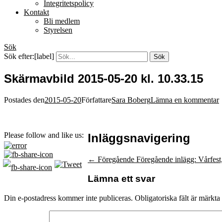
Integritetspolicy
Kontakt
Bli medlem
Styrelsen
Sök
Sök efter:[label]
Skärmavbild 2015-05-20 kl. 10.33.15
Postades den
2015-05-20
Författare
Sara Boberg
Lämna en kommentar
Please follow and like us:
Inläggsnavigering
← Föregående
Föregående inlägg:
Vårfest
Lämna ett svar
Din e-postadress kommer inte publiceras.
Obligatoriska fält är märkta