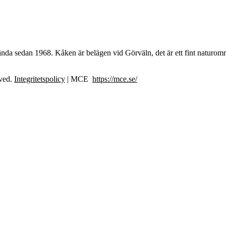
ända sedan 1968. Kåken är belägen vid Görväln, det är ett fint natur
rved.
Integritetspolicy
| MCE
https://mce.se/