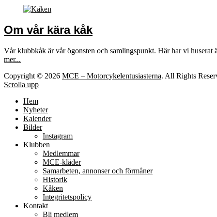
Om vår kära kåk
Vår klubbkåk är vår ögonsten och samlingspunkt. Här har vi huserat 
mer...
Copyright © 2026
MCE – Motorcykelentusiasterna
. All Rights Rese
Scrolla upp
Hem
Nyheter
Kalender
Bilder
Instagram
Klubben
Medlemmar
MCE-kläder
Samarbeten, annonser och förmåner
Historik
Kåken
Integritetspolicy
Kontakt
Bli medlem