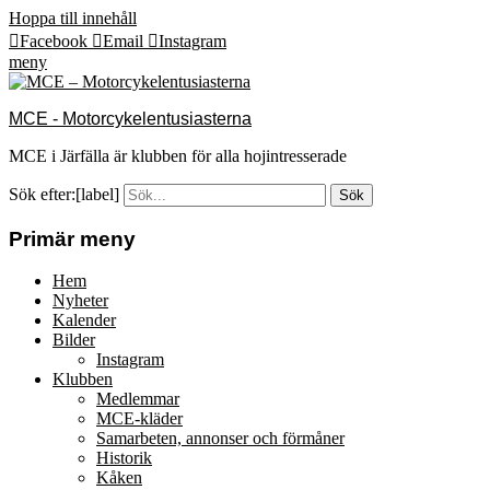
Hoppa till innehåll
Facebook
Email
Instagram
meny
MCE - Motorcykelentusiasterna
MCE i Järfälla är klubben för alla hojintresserade
Sök efter:[label]
Primär meny
Hem
Nyheter
Kalender
Bilder
Instagram
Klubben
Medlemmar
MCE-kläder
Samarbeten, annonser och förmåner
Historik
Kåken