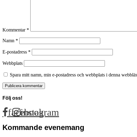
Kommentar
*
Namn
*
E-postadress
*
Webbplats
Spara mitt namn, min e-postadress och webbplats i denna webbläsa
Följ oss!
facebook
instagram
Kommande evenemang