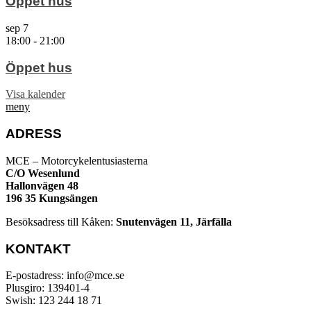
Öppet hus
sep
7
18:00
-
21:00
Öppet hus
Visa kalender
meny
ADRESS
MCE – Motorcykelentusiasterna
C/O Wesenlund
Hallonvägen 48
196 35 Kungsängen
Besöksadress till Kåken:
Snutenvägen 11, Järfälla
KONTAKT
E-postadress: info@mce.se
Plusgiro: 139401-4
Swish: 123 244 18 71