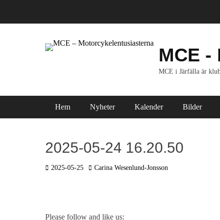
Hoppa
till
innehåll
MCE - 
MCE i Järfälla är klub
Primär meny
Hem
Nyheter
Kalender
Bilder
2025-05-24 16.20.50
Postades
Författare
2025-05-25
Carina Wesenlund-Jonsson
den
Please follow and like us: