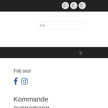
Facebook
Email
Instagram
Sök
efter:
[label]
Sök
Följ oss!
facebook
instagram
Kommande
evenemang