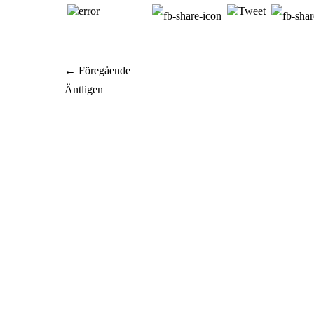
Inläggsnavigering
← Föregående
Föregående
Äntligen
inlägg: