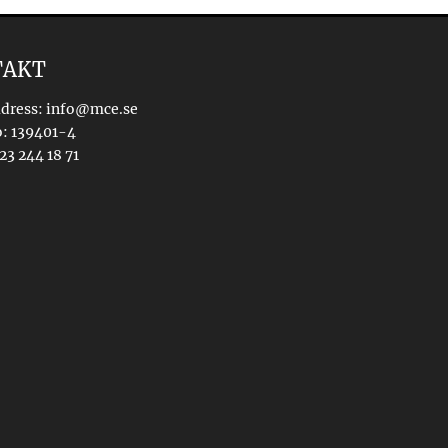
TAKT
dress: info@mce.se
o: 139401-4
23 244 18 71