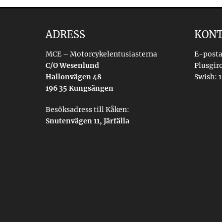
ADRESS
KON
MCE – Motorcykelentusiasterna
E-posta
C/O Wesenlund
Plusgir
Hallonvägen 48
Swish: 1
196 35 Kungsängen
Besöksadress till Kåken:
Snutenvägen 11, Järfälla