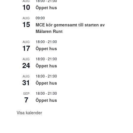
18:00
-
21:00
AUG
10
Öppet hus
09:00
AUG
15
MCE kör gemensamt till starten av
Mälaren Runt
18:00
-
21:00
AUG
17
Öppet hus
18:00
-
21:00
AUG
24
Öppet hus
18:00
-
21:00
AUG
31
Öppet hus
18:00
-
21:00
SEP
7
Öppet hus
Visa kalender