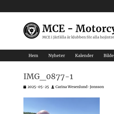
Hoppa
till
innehåll
MCE - Motorcy
MCE i Järfälla är klubben för alla hojint
Primär meny
Hem
Nyheter
Kalender
Bilde
IMG_0877-1
Postades
Författare
2025-05-25
Carina Wesenlund-Jonsson
den