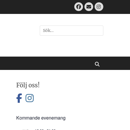
Facebook
Email
Instagram
Sök
efter:
[label]
Sök
Följ oss!
facebook
instagram
Kommande evenemang