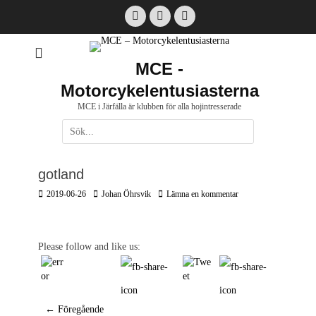
Hoppa
Facebook
Email
Instagram
till
innehåll
MCE -
Motorcykelentusiasterna
MCE i Järfälla är klubben för alla hojintresserade
Sök
efter:
[label]
gotland
Postades
Författare
2019-06-26
Johan Öhrsvik
Lämna en kommentar
den
Please follow and like us:
Inläggsnavigering
← Föregående