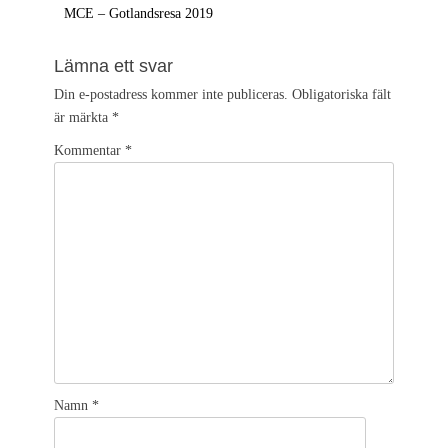
Föregående
MCE – Gotlandsresa 2019
inlägg:
Lämna ett svar
Din e-postadress kommer inte publiceras.
Obligatoriska fält
är märkta
*
Kommentar
*
Namn
*