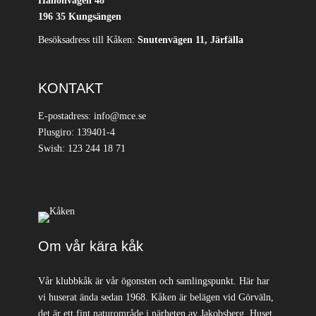
Hallonvägen 48
196 35 Kungsängen
Besöksadress till Kåken:
Snutenvägen 11, Järfälla
KONTAKT
E-postadress: info@mce.se
Plusgiro: 139401-4
Swish: 123 244 18 71
Om vår kära kåk
Vår klubbkåk är vår ögonsten och samlingspunkt. Här har
vi huserat ända sedan 1968. Kåken är belägen vid Görväln,
det är ett fint naturområde i närheten av Jakobsberg. Huset