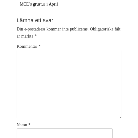
Föregående
MCE’s grustur i April
inlägg:
Lämna ett svar
Din e-postadress kommer inte publiceras.
Obligatoriska fält
är märkta
*
Kommentar
*
Namn
*