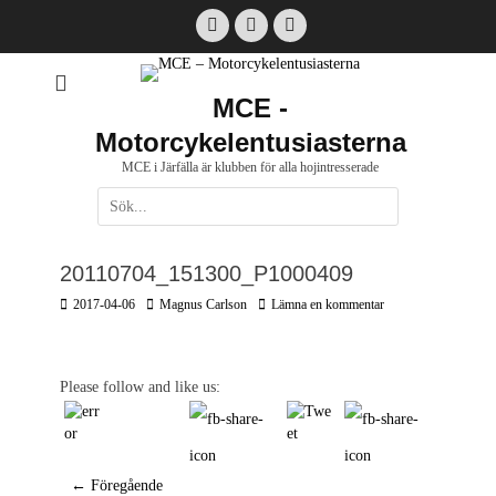
Hoppa
Facebook
Email
Instagram
till
innehåll
MCE -
Motorcykelentusiasterna
MCE i Järfälla är klubben för alla hojintresserade
Sök
efter:
[label]
20110704_151300_P1000409
Postades
Författare
2017-04-06
Magnus Carlson
Lämna en kommentar
den
Please follow and like us:
Inläggsnavigering
← Föregående