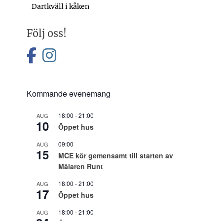
Föregående
Dartkväll i kåken
inlägg:
Följ oss!
facebook
instagram
Kommande evenemang
18:00
-
21:00
AUG
10
Öppet hus
09:00
AUG
15
MCE kör gemensamt till starten av
Mälaren Runt
18:00
-
21:00
AUG
17
Öppet hus
18:00
-
21:00
AUG