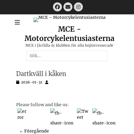
Hoppa
Facebook
Email
Instagram
till
innehåll
MCE -
Motorcykelentusiasterna
MCE i Järfälla är klubben för alla hojintresserade
Sök
efter:
[label]
Dartkväll i kåken
Postades
Författare
2026-01-31
den
Please follow and like us:
Inläggsnavigering
← Föregående