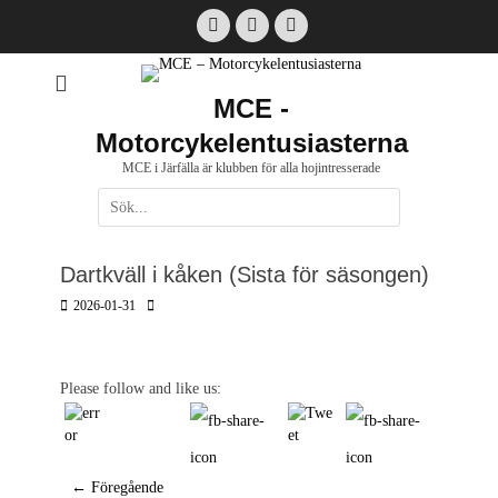
Hoppa
Facebook
Email
Instagram
till
innehåll
MCE -
Motorcykelentusiasterna
MCE i Järfälla är klubben för alla hojintresserade
Sök
efter:
[label]
Dartkväll i kåken (Sista för säsongen)
Postades
Författare
2026-01-31
den
Please follow and like us:
Inläggsnavigering
← Föregående