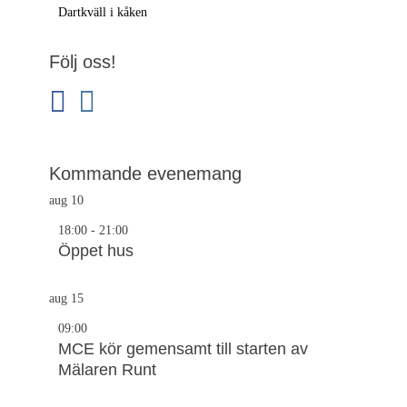
Föregående
Dartkväll i kåken
inlägg:
Följ oss!
facebook
instagram
Kommande evenemang
aug
10
18:00
-
21:00
Öppet hus
aug
15
09:00
MCE kör gemensamt till starten av
Mälaren Runt