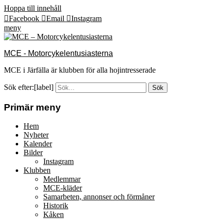
Hoppa till innehåll
Facebook
Email
Instagram
meny
MCE - Motorcykelentusiasterna
MCE i Järfälla är klubben för alla hojintresserade
Sök efter:[label]
Primär meny
Hem
Nyheter
Kalender
Bilder
Instagram
Klubben
Medlemmar
MCE-kläder
Samarbeten, annonser och förmåner
Historik
Kåken