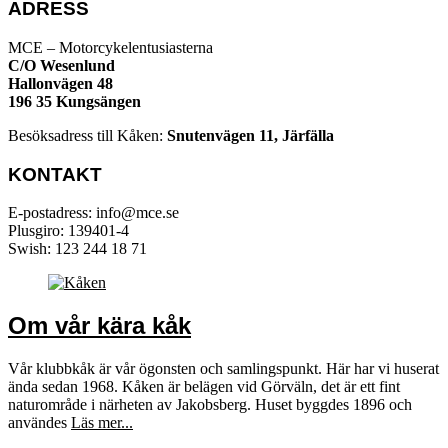
ADRESS
MCE – Motorcykelentusiasterna
C/O Wesenlund
Hallonvägen 48
196 35 Kungsängen
Besöksadress till Kåken:
Snutenvägen 11, Järfälla
KONTAKT
E-postadress: info@mce.se
Plusgiro: 139401-4
Swish: 123 244 18 71
Om vår kära kåk
Vår klubbkåk är vår ögonsten och samlingspunkt. Här har vi huserat
ända sedan 1968. Kåken är belägen vid Görväln, det är ett fint
naturområde i närheten av Jakobsberg. Huset byggdes 1896 och
användes
Läs mer...