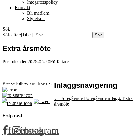
Integritetspolicy
Kontakt
Bli medlem
Styrelsen
Sök
Sök efter:[label]
Extra årsmöte
Postades den
2026-05-20
Författare
Please follow and like us:
Inläggsnavigering
← Föregående
Föregående inlägg:
Extra
årsmöte
Följ oss!
facebook
instagram