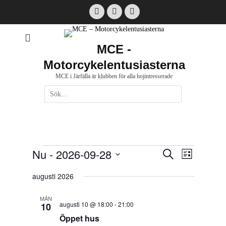
Hoppa
Facebook
Email
Instagram
till
innehåll
MCE -
Motorcykelentusiasterna
MCE i Järfälla är klubben för alla hojintresserade
Sök
efter:
[label]
Evenemang
Nu
 - 
2026-09-28
Evenema
Evenemang
Sök
Lista
vynaviger
Search
Välj
augusti 2026
and
datum.
Views
MÅN
augusti 10 @ 18:00
-
21:00
Navigation
10
Öppet hus