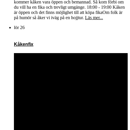
kommer kåken vara öppen och bemannad. Så kom förbi om
du vill ha en fika och trevligt umgänge. 18:00 - 19:00 Kåken
är öppen och det finns möjlighet till att köpa fikaOm folk är
på humör så åker vi iväg på en hojjtur.
Läs mer...
lör
26
Kåkenfix