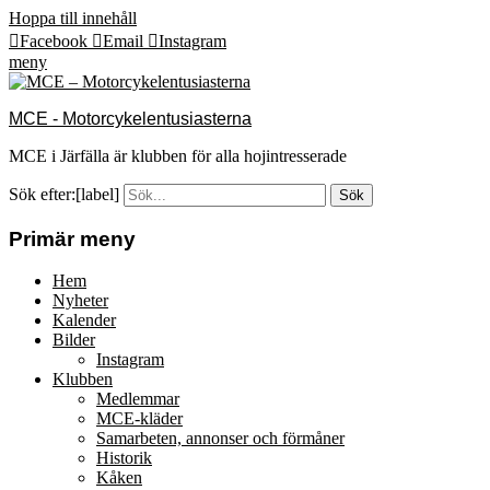
Hoppa till innehåll
Facebook
Email
Instagram
meny
MCE - Motorcykelentusiasterna
MCE i Järfälla är klubben för alla hojintresserade
Sök efter:[label]
Primär meny
Hem
Nyheter
Kalender
Bilder
Instagram
Klubben
Medlemmar
MCE-kläder
Samarbeten, annonser och förmåner
Historik
Kåken