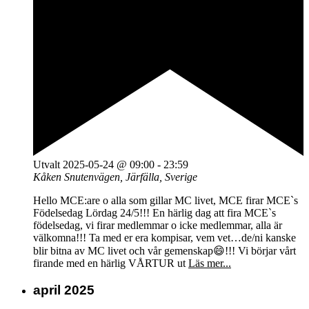
Utvalt
2025-05-24 @ 09:00
-
23:59
Kåken
Snutenvägen, Järfälla, Sverige
Hello MCE:are o alla som gillar MC livet, MCE firar MCE`s
Födelsedag Lördag 24/5!!! En härlig dag att fira MCE`s
födelsedag, vi firar medlemmar o icke medlemmar, alla är
välkomna!!! Ta med er era kompisar, vem vet…de/ni kanske
blir bitna av MC livet och vår gemenskap😄!!! Vi börjar vårt
firande med en härlig VÅRTUR ut
Läs mer...
april 2025