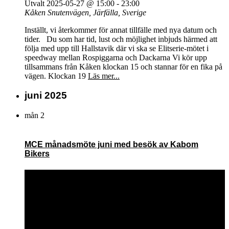
Utvalt
2025-05-27 @ 15:00
-
23:00
Kåken
Snutenvägen, Järfälla, Sverige
Inställt, vi återkommer för annat tillfälle med nya datum och
tider. Du som har tid, lust och möjlighet inbjuds härmed att
följa med upp till Hallstavik där vi ska se Elitserie-mötet i
speedway mellan Rospiggarna och Dackarna Vi kör upp
tillsammans från Kåken klockan 15 och stannar för en fika på
vägen. Klockan 19
Läs mer...
juni 2025
mån
2
MCE månadsmöte juni med besök av Kabom
Bikers