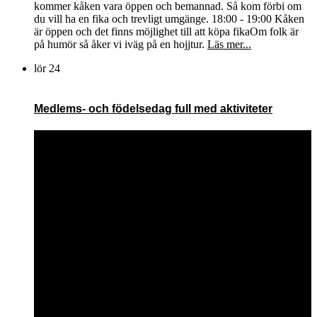
kommer kåken vara öppen och bemannad. Så kom förbi om
du vill ha en fika och trevligt umgänge. 18:00 - 19:00 Kåken
är öppen och det finns möjlighet till att köpa fikaOm folk är
på humör så åker vi iväg på en hojjtur.
Läs mer...
lör
24
Medlems- och födelsedag full med aktiviteter