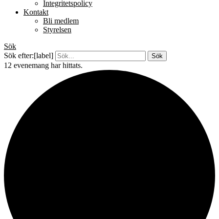
Integritetspolicy
Kontakt
Bli medlem
Styrelsen
Sök
Sök efter:[label]
12 evenemang har hittats.