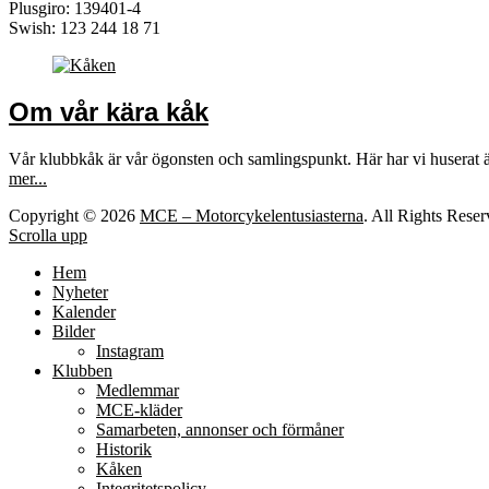
Plusgiro: 139401-4
Swish: 123 244 18 71
Om vår kära kåk
Vår klubbkåk är vår ögonsten och samlingspunkt. Här har vi huserat 
mer...
Copyright © 2026
MCE – Motorcykelentusiasterna
. All Rights Rese
Scrolla upp
Hem
Nyheter
Kalender
Bilder
Instagram
Klubben
Medlemmar
MCE-kläder
Samarbeten, annonser och förmåner
Historik
Kåken
Integritetspolicy