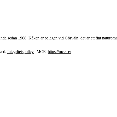
ända sedan 1968. Kåken är belägen vid Görväln, det är ett fint natur
rved.
Integritetspolicy
| MCE
https://mce.se/