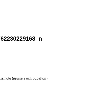
762230229168_n
smöte (grusrejs och pubafton)