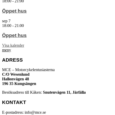
18:00
-
21:00
Öppet hus
sep
7
18:00
-
21:00
Öppet hus
Visa kalender
meny
ADRESS
MCE – Motorcykelentusiasterna
C/O Wesenlund
Hallonvägen 48
196 35 Kungsängen
Besöksadress till Kåken:
Snutenvägen 11, Järfälla
KONTAKT
E-postadress: info@mce.se