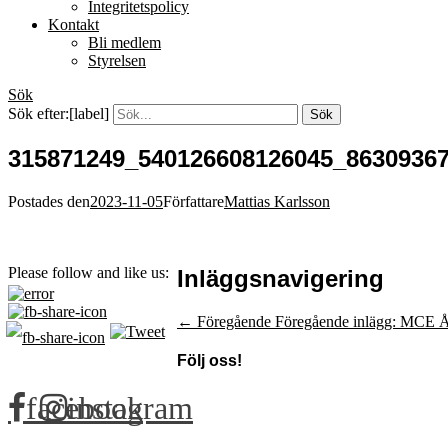
Integritetspolicy
Kontakt
Bli medlem
Styrelsen
Sök
Sök efter:[label]
315871249_540126608126045_8630936
Postades den
2023-11-05
Författare
Mattias Karlsson
Please follow and like us:
Inläggsnavigering
← Föregående
Föregående inlägg:
MCE År
Följ oss!
facebook
instagram