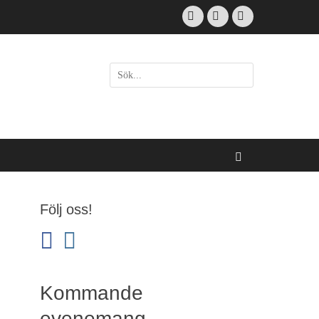
Facebook
Email
Instagram
Sök
efter:
[label]
Sök
Följ oss!
facebook
instagram
Kommande
evenemang