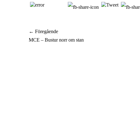
Inläggsnavigering
← Föregående
Föregående
MCE – Bustur norr om stan
inlägg: