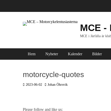
Hoppa
till
innehåll
MCE - 
MCE i Järfälla är klub
Primär meny
Hem
Nyheter
Kalender
Bilder
motorcycle-quotes
Postades
Författare
2023-06-02
Johan Öhrsvik
den
Please follow and like us: