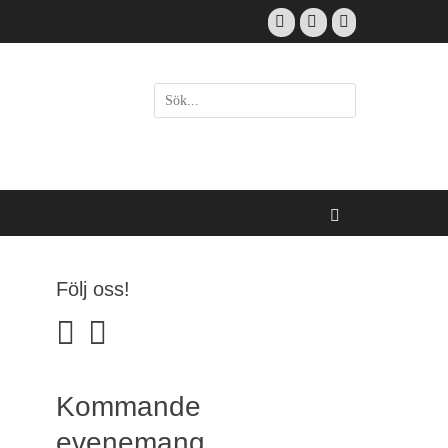
Facebook
Email
Instagram
Sök
efter:
[label]
Sök
Följ oss!
facebook
instagram
Kommande
evenemang