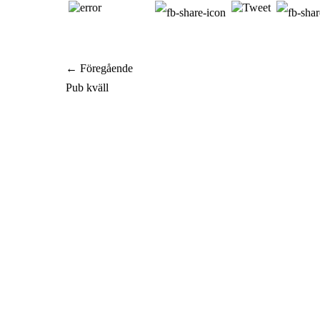
Inläggsnavigering
← Föregående
Föregående
Pub kväll
inlägg: