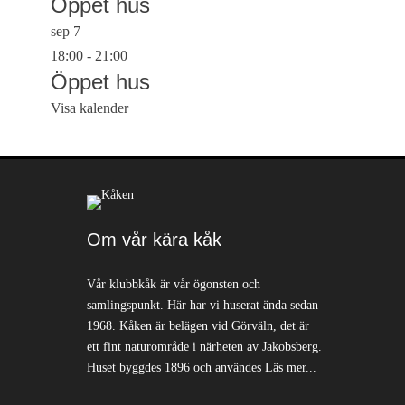
Öppet hus
sep
7
18:00
-
21:00
Öppet hus
Visa kalender
Om vår kära kåk
Vår klubbkåk är vår ögonsten och
samlingspunkt. Här har vi huserat ända sedan
1968. Kåken är belägen vid Görväln, det är
ett fint naturområde i närheten av Jakobsberg.
Huset byggdes 1896 och användes
Läs mer...