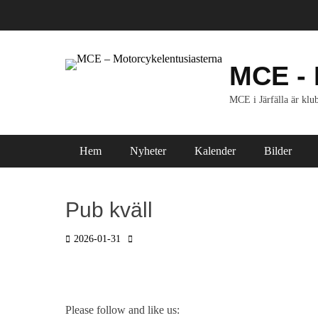
Hoppa
till
innehåll
MCE - 
MCE i Järfälla är klub
Primär meny
Hem
Nyheter
Kalender
Bilder
Pub kväll
Postades
2026-01-31
Författare
den
Please follow and like us: