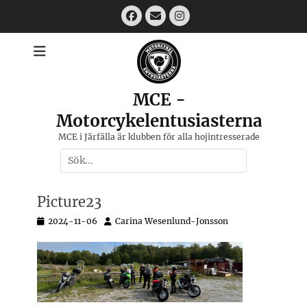
Hoppa
Facebook
Email
Instagram
till
innehåll
MCE -
Motorcykelentusiasterna
MCE i Järfälla är klubben för alla hojintresserade
Sök
efter:
[label]
Picture23
Postades
Författare
2024-11-06
Carina Wesenlund-Jonsson
den