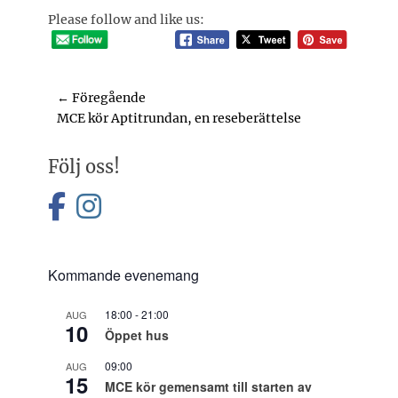
Please follow and like us:
Inläggsnavigering
← Föregående
Föregående
MCE kör Aptitrundan, en reseberättelse
inlägg:
Följ oss!
facebook
instagram
Kommande evenemang
18:00
-
21:00
AUG
10
Öppet hus
09:00
AUG
15
MCE kör gemensamt till starten av