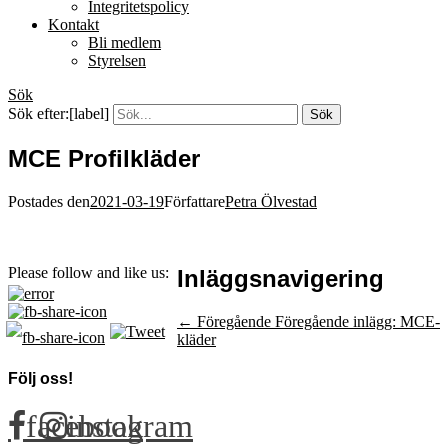
Integritetspolicy
Kontakt
Bli medlem
Styrelsen
Sök
Sök efter:[label]
MCE Profilkläder
Postades den
2021-03-19
Författare
Petra Ölvestad
Please follow and like us:
Inläggsnavigering
← Föregående
Föregående inlägg:
MCE-
kläder
Följ oss!
facebook
instagram