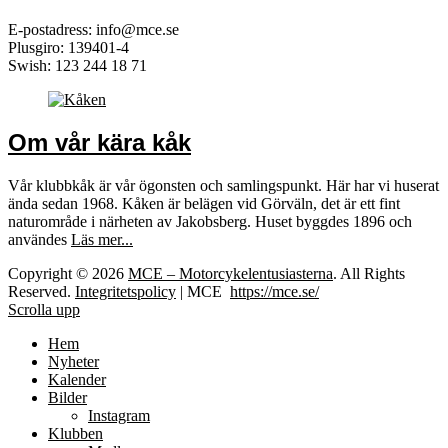
E-postadress: info@mce.se
Plusgiro: 139401-4
Swish: 123 244 18 71
Om vår kära kåk
Vår klubbkåk är vår ögonsten och samlingspunkt. Här har vi huserat
ända sedan 1968. Kåken är belägen vid Görväln, det är ett fint
naturområde i närheten av Jakobsberg. Huset byggdes 1896 och
användes
Läs mer...
Copyright © 2026
MCE – Motorcykelentusiasterna
. All Rights
Reserved.
Integritetspolicy
| MCE
https://mce.se/
Scrolla upp
Hem
Nyheter
Kalender
Bilder
Instagram
Klubben