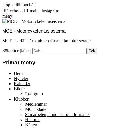
Hoppa till innehåll
Facebook
Email
Instagram
meny
MCE - Motorcykelentusiasterna
MCE i Järfälla är klubben för alla hojintresserade
Sök efter:[label]
Primär meny
Hem
Nyheter
Kalender
Bilder
Instagram
Klubben
Medlemmar
MCE-kläder
Samarbeten, annonser och förmåner
Historik
Kåken